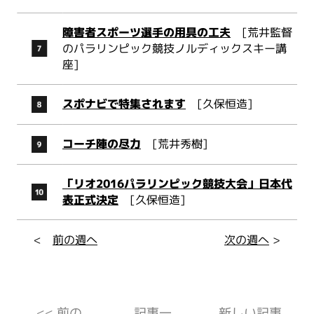
障害者スポーツ選手の用具の工夫
[荒井監督
のパラリンピック競技ノルディックスキー講
座]
スポナビで特集されます
[久保恒造]
コーチ陣の尽力
[荒井秀樹]
「リオ2016パラリンピック競技大会」日本代
表正式決定
[久保恒造]
<
前の週へ
次の週へ
>
<< 前の
記事一
新しい記事