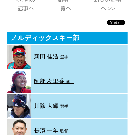
記事へ
覧へ
へ >>
ノルディックスキー部
新田 佳浩
選手
阿部 友里香
選手
川除 大輝
選手
長濱 一年
監督