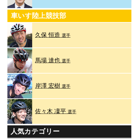
車いす陸上競技部
久保 恒造
選手
馬場 達也
選手
岸澤 宏樹
選手
佐々木 凜平
選手
人気カテゴリー