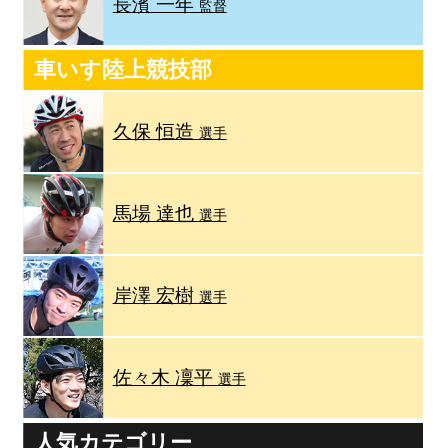
長濱 一年
監督
車いす陸上競技部
久保 恒造
選手
馬場 達也
選手
岸澤 宏樹
選手
佐々木 凜平
選手
人気カテゴリー