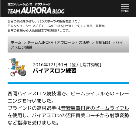
世界の頂点をめざし、パラスポーツの裾野を広げたい！
日立ソリューションズ「チームAUROEA(アウローラ)」の選手・監督が、
日常の素顔から大会日記までをお届けします。
ホーム
>
チームAURORA（アウローラ）の活動
>
合宿日記
> バイ
アスロン練習
こ
2016年12月30日（金）
[荒井秀樹]
こ
バイアスロン練習
か
ら
本
西岡バイアスロン競技場で、ビームライフルでのトレー
文
ニングを行いました。
ブラインドの高村選手は
音響装置付きのビームライフル
を使用し、バイアスロンの沼田貴美コーチから射撃姿勢
など指導を受けました。