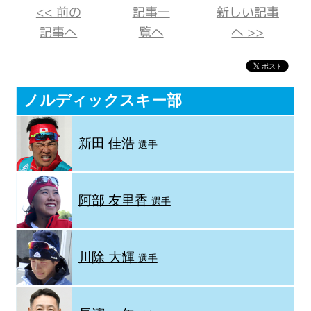
<< 前の
記事一
新しい記事
記事へ
覧へ
へ >>
ノルディックスキー部
新田 佳浩
選手
阿部 友里香
選手
川除 大輝
選手