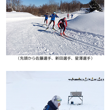
（先頭から佐藤選手、新田選手、星澤選手）