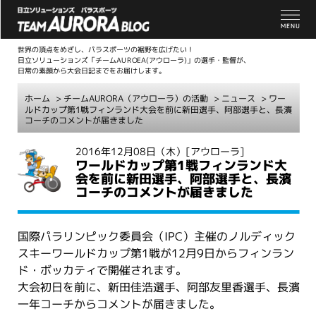
世界の頂点をめざし、パラスポーツの裾野を広げたい！
日立ソリューションズ「チームAUROEA(アウローラ)」の選手・監督が、
日常の素顔から大会日記までをお届けします。
ホーム
>
チームAURORA（アウローラ）の活動
>
ニュース
> ワー
ルドカップ第1戦フィンランド大会を前に新田選手、阿部選手と、長濱
コーチのコメントが届きました
こ
2016年12月08日（木）
[アウローラ]
ワールドカップ第1戦フィンランド大
こ
会を前に新田選手、阿部選手と、長濱
か
コーチのコメントが届きました
ら
本
文
国際パラリンピック委員会（IPC）主催のノルディック
スキーワールドカップ第1戦が12月9日からフィンラン
ド・ボッカティで開催されます。
大会初日を前に、新田佳浩選手、阿部友里香選手、長濱
一年コーチからコメントが届きました。