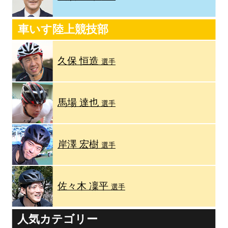
車いす陸上競技部
久保 恒造
選手
馬場 達也
選手
岸澤 宏樹
選手
佐々木 凜平
選手
人気カテゴリー