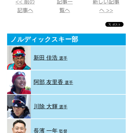
<< 前の
記事一
新しい記事
記事へ
覧へ
へ >>
ノルディックスキー部
新田 佳浩
選手
阿部 友里香
選手
川除 大輝
選手
長濱 一年
監督