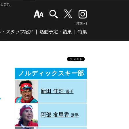
けします。
[本文へ]
手・スタッフ紹介
活動予定・結果
特集
ノルディックスキー部
新田 佳浩
選手
阿部 友里香
選手