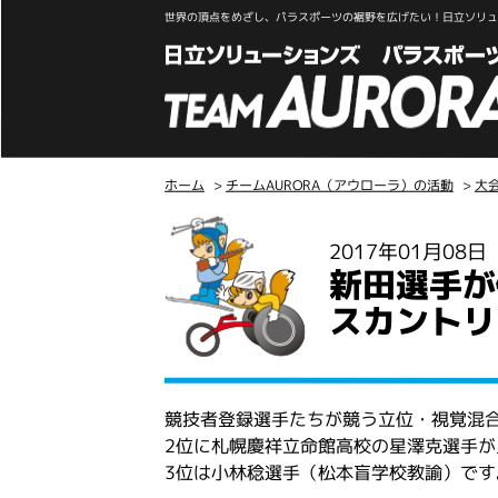
世界の頂点をめざし、パラスポーツの裾野を広げたい！日立ソリュー
ホーム
>
チームAURORA（アウローラ）の活動
>
大
こ
2017年01月08
こ
新田選手が
か
ら
スカントリ
本
文
競技者登録選手たちが競う立位・視覚混
2位に札幌慶祥立命館高校の星澤克選手が
3位は小林稔選手（松本盲学校教諭）です