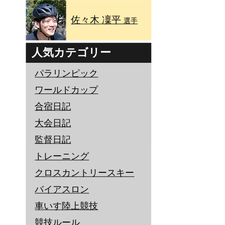
佐々木 凜平
選手
人気カテゴリー
パラリンピック
ワールドカップ
合宿日記
大会日記
監督日記
トレーニング
クロスカントリースキー
バイアスロン
車いす陸上競技
競技ルール