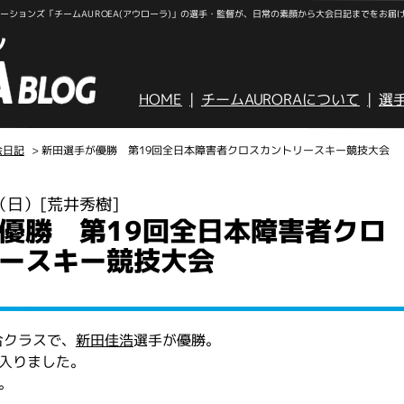
ションズ「チームAUROEA(アウローラ)」の選手・監督が、日常の素顔から大会日記までをお届
HOME
チームAURORAについて
選
会日記
> 新田選手が優勝 第19回全日本障害者クロスカントリースキー競技大会
日（日）
[荒井秀樹]
優勝 第19回全日本障害者クロ
ースキー競技大会
合クラスで、
新田佳浩
選手が優勝。
入りました。
。