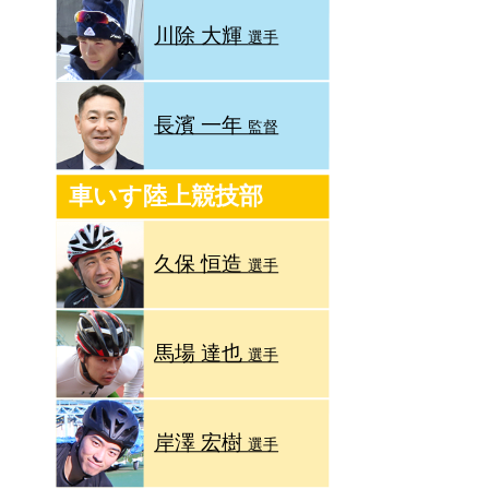
川除 大輝
選手
長濱 一年
監督
車いす陸上競技部
久保 恒造
選手
馬場 達也
選手
岸澤 宏樹
選手