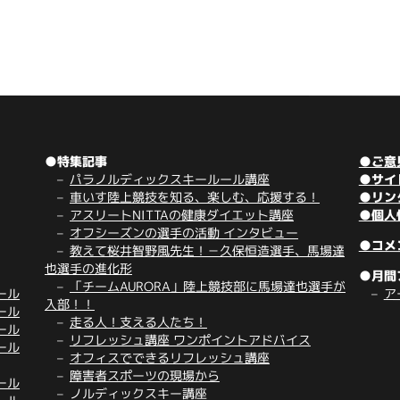
●特集記事
●ご意
パラノルディックスキールール講座
●サイ
車いす陸上競技を知る、楽しむ、応援する！
●リン
アスリートNITTAの健康ダイエット講座
●個人
オフシーズンの選手の活動 インタビュー
●コメ
教えて桜井智野風先生！－久保恒造選手、馬場達
也選手の進化形
●月間
「チームAURORA」陸上競技部に馬場達也選手が
ール
ア
入部！！
ール
走る人！支える人たち！
ール
リフレッシュ講座 ワンポイントアドバイス
ール
オフィスでできるリフレッシュ講座
障害者スポーツの現場から
ール
ノルディックスキー講座