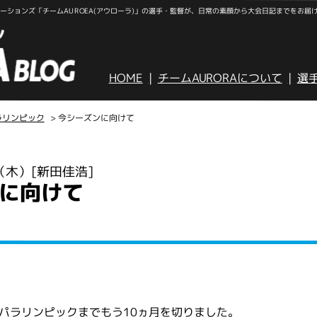
ションズ「チームAUROEA(アウローラ)」の選手・監督が、日常の素顔から大会日記までをお届
HOME
チームAURORAについて
選
ラリンピック
> 今シーズンに向けて
日（木）
[新田佳浩]
に向けて
パラリンピックまでもう10ヵ月を切りました。