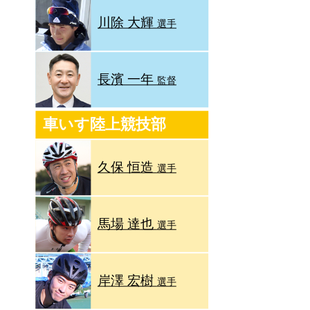
川除 大輝
選手
長濱 一年
監督
車いす陸上競技部
久保 恒造
選手
馬場 達也
選手
岸澤 宏樹
選手