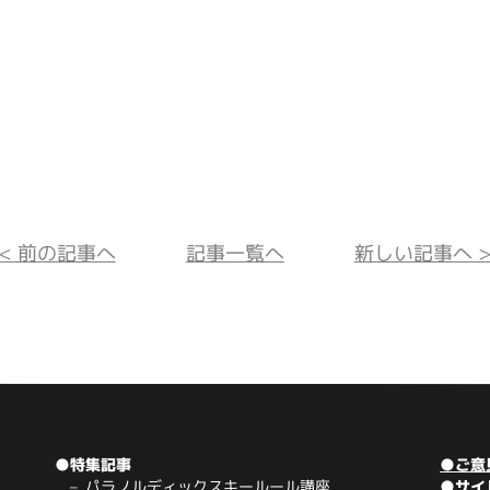
<< 前の記事へ
記事一覧へ
新しい記事へ >
●特集記事
●ご意
パラノルディックスキールール講座
●サイ