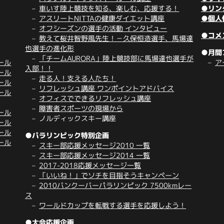
車いす陸上競技を知る、楽しむ、応援する！
●リン
アスリートNITTAの健康ダイエット講座
●個人
オフシーズンの選手の活動 インタビュー
●コメ
教えて桜井智野風先生！－久保恒造選手、馬場達
也選手の進化形
●月間
「チームAURORA」陸上競技部に馬場達也選手が
ール
ア
入部！！
ール
走る人！支える人たち！
ール
リフレッシュ講座 ワンポイントアドバイス
ール
オフィスでできるリフレッシュ講座
障害者スポーツの現場から
ール
ノルディックスキー講座
ール
ール
●パラリンピック特別企画
ール
スキー部応援メッセージ2010 一覧
スキー部応援メッセージ2014 一覧
2017-2018応援メッセージ一覧
「いいね！」でソチを目指そうキャンペーン
2010バンクーバーパラリンピック 7500kmレー
ス
ワールドカップを転戦する選手を応援しよう！
●大会応援企画