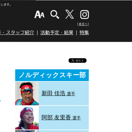
けします。
[本文へ]
手・スタッフ紹介
活動予定・結果
特集
ノルディックスキー部
新田 佳浩
選手
阿部 友里香
選手