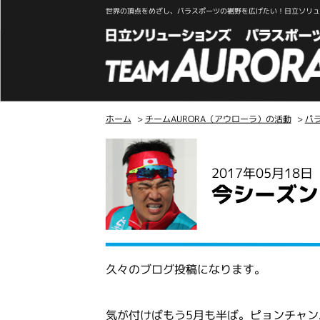
世界の頂点をめざし、パラスポーツの裾野を広げたい！日立ソリュー
ホーム
>
チームAURORA（アウローラ）の活動
>
パ
こ
こ
2017年05月18
か
今シーズン
ら
本
文
久々のブログ投稿になります。
気が付けばもう5月も半ば。ピョンチャン