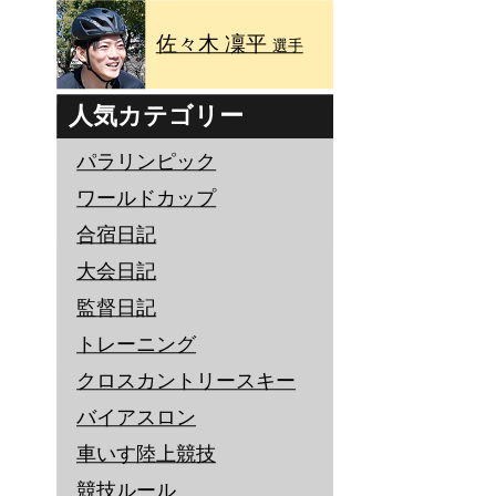
佐々木 凜平
選手
人気カテゴリー
パラリンピック
ワールドカップ
合宿日記
大会日記
監督日記
トレーニング
クロスカントリースキー
バイアスロン
車いす陸上競技
競技ルール