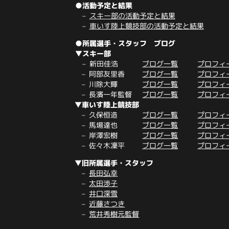
●活動予定と結果
スキー部の活動予定と結果
車いす陸上競技部の活動予定と結果
●所属選手・スタッフ ブログ
▼スキー部
新田佳浩
ブログ一覧
プロフィ
阿部友里香
ブログ一覧
プロフィ
川除大輝
ブログ一覧
プロフィ
長濱一年監督
ブログ一覧
プロフィ
▼車いす陸上競技部
久保恒造
ブログ一覧
プロフィ
馬場達也
ブログ一覧
プロフィ
岸澤宏樹
ブログ一覧
プロフィ
佐々木凜平
ブログ一覧
プロフィ
▼旧所属選手・スタッフ
長田弘幸
太田渉子
井口深雪
近藤さつき
荒井秀樹元監督