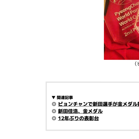
（
▼ 関連記事
◎
ピョンチャンで新田選手が金メダル
◎
新田佳浩、金メダル
◎
12年ぶりの表彰台