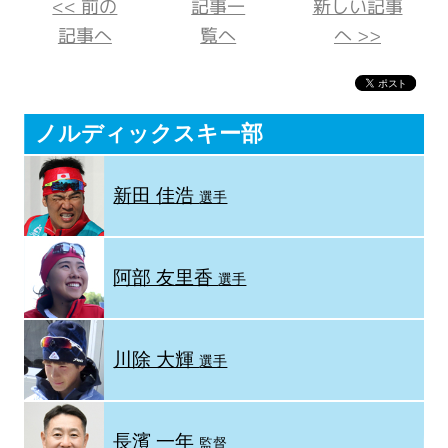
<< 前の
記事一
新しい記事
記事へ
覧へ
へ >>
ノルディックスキー部
新田 佳浩
選手
阿部 友里香
選手
川除 大輝
選手
長濱 一年
監督