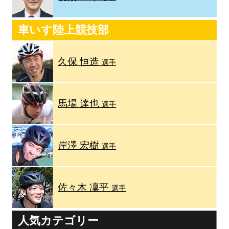
車いす陸上競技部
久保 恒造
選手
馬場 達也
選手
岸澤 宏樹
選手
佐々木 凜平
選手
人気カテゴリー