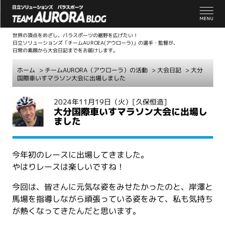
世界の頂点をめざし、パラスポーツの裾野を広げたい！
日立ソリューションズ「チームAUROEA(アウローラ)」の選手・監督が、
日常の素顔から大会日記までをお届けします。
ホーム
>
チームAURORA（アウローラ）の活動
>
大会日記
> 大分
国際車いすマラソン大会に出場しました
こ
2024年11月19日（火）
[久保恒造]
大分国際車いすマラソン大会に出場し
こ
ました
か
ら
本
今年初のレースに出場してきました。
文
やはりレースは楽しいですね！
今回は、皆さんに元気な姿をみせたかったのと、岸澤と
馬場を指導しながら頑張っている姿をみて、私も気持ち
が熱くなってきたんだと思います。