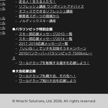
走る人！支える人たち！
ール
リフレッシュ講座 ワンポイントアドバイス
ール
オフィスでできるリフレッシュ講座
障害者スポーツの現場から
ール
ノルディックスキー講座
ール
ール
●パラリンピック特別企画
ール
スキー部応援メッセージ2010 一覧
スキー部応援メッセージ2014 一覧
2017-2018応援メッセージ一覧
「いいね！」でソチを目指そうキャンペーン
2010バンクーバーパラリンピック 7500kmレー
ス
ワールドカップを転戦する選手を応援しよう！
●大会応援企画
ワールドカップ札幌大会、その先へ！
ワールドカップ旭川大会を応援しよう
© Hitachi Solutions, Ltd. 2026. All rights reserved