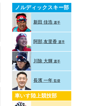
ノルディックスキー部
新田 佳浩
選手
阿部 友里香
選手
川除 大輝
選手
長濱 一年
監督
車いす陸上競技部