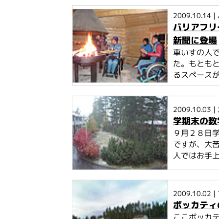
2009.10.14
|
バリアフリ
新聞に登場
車いすの人で
た。もとも
るスペースが.
2009.10.03
|
学期末の数
９月２８日
ですが、大苦
人ではお手上
2009.10.02
|
ボッカティ
ここボッカ