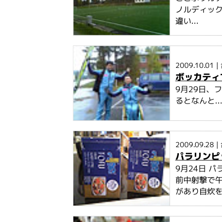
ノルディッ
違い...
2009.10.01
|
ボッカティ
9月29日、
るとなんと..
2009.09.28
|
パラリンピ
9月24日 
前中射撃で
があり自炊を