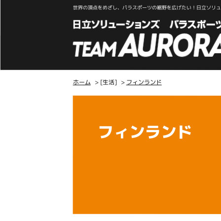
世界の頂点をめざし、パラスポーツの裾野を広げたい！日立ソリュー
ホーム
> [生活]
>
フィンランド
こ
こ
か
フィンランド
ら
本
文