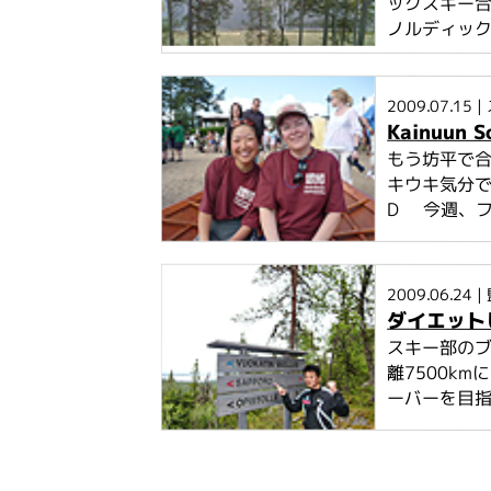
ックスキー
ノルディック
2009.07.15
|
Kainuun S
もう坊平で合
キウキ気分
D 今週、フ
2009.06.24
|
ダイエット
スキー部のブ
離7500k
ーバーを目指す