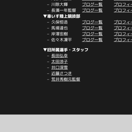
川除大輝
ブログ一覧
プロフィ
長濱一年監督
ブログ一覧
プロフィ
▼車いす陸上競技部
久保恒造
ブログ一覧
プロフィ
馬場達也
ブログ一覧
プロフィ
岸澤宏樹
ブログ一覧
プロフィ
佐々木凜平
ブログ一覧
プロフィ
▼旧所属選手・スタッフ
長田弘幸
太田渉子
井口深雪
近藤さつき
荒井秀樹元監督