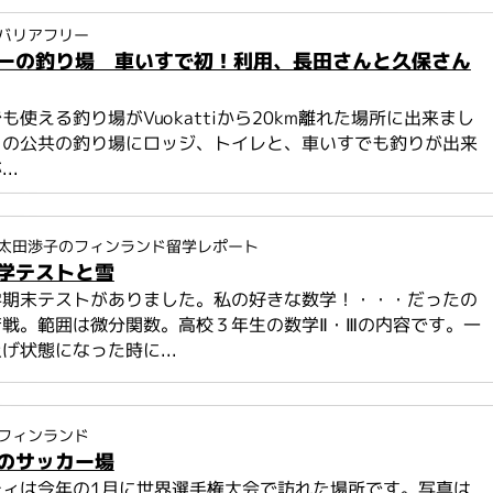
バリアフリー
ーの釣り場 車いすで初！利用、長田さんと久保さん
も使える釣り場がVuokattiから20km離れた場所に出来まし
との公共の釣り場にロッジ、トイレと、車いすでも釣りが出来
..
太田渉子のフィンランド留学レポート
学テストと雪
学期末テストがありました。私の好きな数学！・・・だったの
戦。範囲は微分関数。高校３年生の数学Ⅱ・Ⅲの内容です。一
げ状態になった時に...
フィンランド
のサッカー場
ティは今年の1月に世界選手権大会で訪れた場所です。写真は