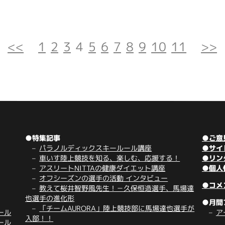
<<
1
2
3
4
5
6
7
8
9
10
11
>>
●特集記事
●ご意
パラノルディックスキールール講座
●サイ
車いす陸上競技を知る、楽しむ、応援する！
●リン
アスリートNITTAの健康ダイエット講座
●個人
オフシーズンの選手の活動 インタビュー
●コメ
教えて桜井智野風先生！－久保恒造選手、馬場達
也選手の進化形
●月間
「チームAURORA」陸上競技部に馬場達也選手が
ール
ア
入部！！
ール