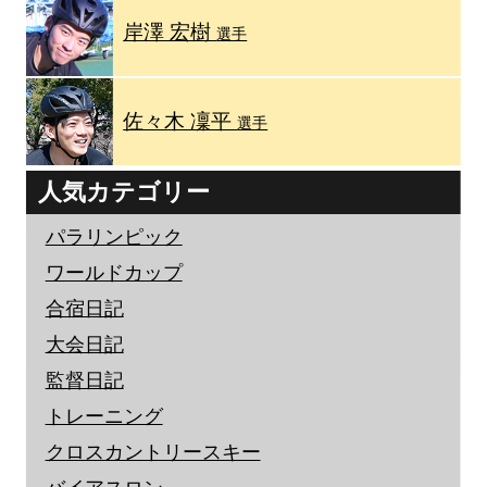
岸澤 宏樹
選手
佐々木 凜平
選手
人気カテゴリー
パラリンピック
ワールドカップ
合宿日記
大会日記
監督日記
トレーニング
クロスカントリースキー