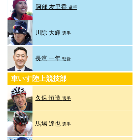
阿部 友里香
選手
川除 大輝
選手
長濱 一年
監督
車いす陸上競技部
久保 恒造
選手
馬場 達也
選手