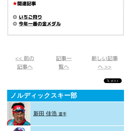
★
関連記事
◎
いちご狩り
◎
今年一番の金メダル
<< 前の
記事一
新しい記事
記事へ
覧へ
へ >>
ノルディックスキー部
新田 佳浩
選手