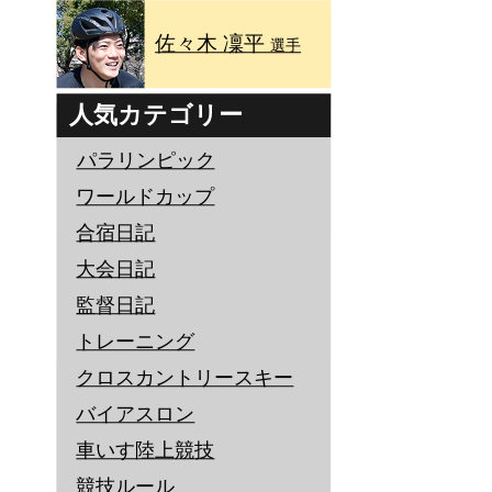
佐々木 凜平
選手
人気カテゴリー
パラリンピック
ワールドカップ
合宿日記
大会日記
監督日記
トレーニング
クロスカントリースキー
バイアスロン
車いす陸上競技
競技ルール