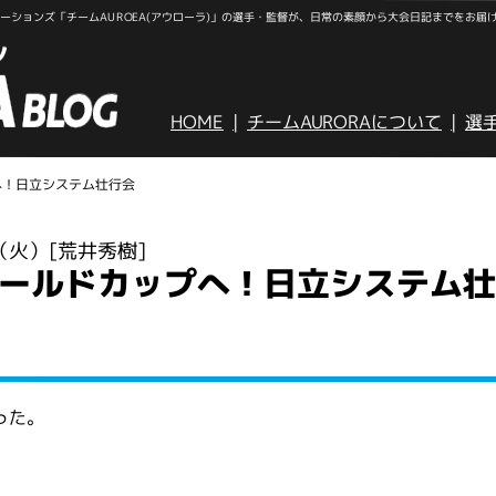
ションズ「チームAUROEA(アウローラ)」の選手・監督が、日常の素顔から大会日記までをお届
HOME
チームAURORAについて
選
へ！日立システム壮行会
日（火）
[荒井秀樹]
ールドカップへ！日立システム
った。