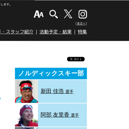
けします。
[本文へ]
手・スタッフ紹介
活動予定・結果
特集
壮
ノルディックスキー部
新田 佳浩
選手
阿部 友里香
選手