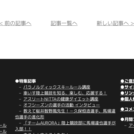
<< 前の記事へ
記事一覧へ
新しい記事へ >
●特集記事
●ご意
パラノルディックスキールール講座
●サイ
車いす陸上競技を知る、楽しむ、応援する！
●リン
アスリートNITTAの健康ダイエット講座
●個人
オフシーズンの選手の活動 インタビュー
●コメ
教えて桜井智野風先生！－久保恒造選手、馬場達
也選手の進化形
●月間
「チームAURORA」陸上競技部に馬場達也選手が
ール
ア
入部！！
ール