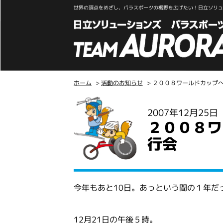
世界の頂点をめざし、パラスポーツの裾野を広げたい！日立ソリュー
ホーム
>
活動のお知らせ
> ２００８ワールドカップ
こ
2007年12月25
こ
２００８ワ
か
ら
行会
本
文
今年もあと10日。あっという間の１年だ
12月21日の午後５時。