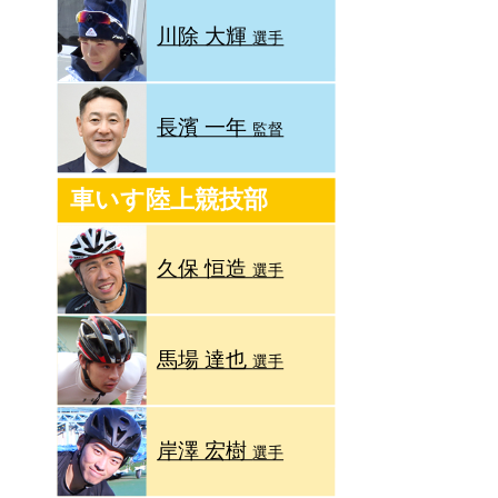
川除 大輝
選手
長濱 一年
監督
車いす陸上競技部
久保 恒造
選手
馬場 達也
選手
岸澤 宏樹
選手