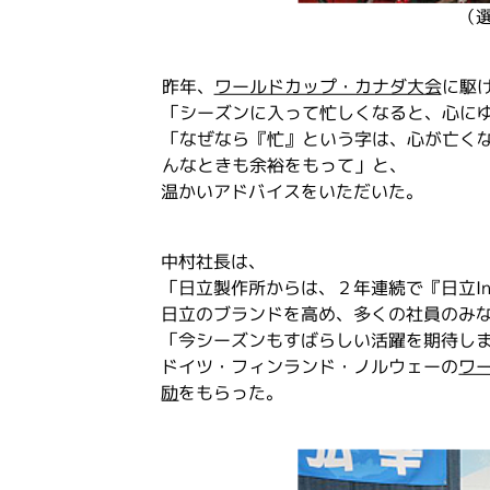
（
昨年、
ワールドカップ・カナダ大会
に駆
「シーズンに入って忙しくなると、心に
「なぜなら『忙』という字は、心が亡く
んなときも余裕をもって」と、
温かいアドバイスをいただいた。
中村社長は、
「日立製作所からは、２年連続で『日立Inspi
日立のブランドを高め、多くの社員のみ
「今シーズンもすばらしい活躍を期待し
ドイツ・フィンランド・ノルウェーの
ワ
励
をもらった。