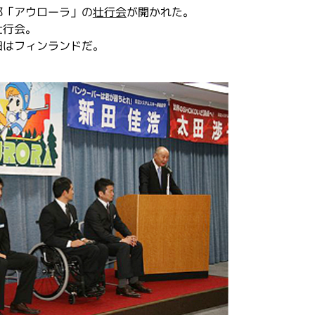
部「アウローラ」の
壮行会
が開かれた。
壮行会。
田はフィンランドだ。