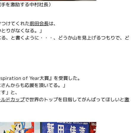
選手を激励する中村社長）
けつけてくれた
前田会長
は、
ゆとりがなくなる。」
なる、と書くように・・・、どうか山を見上げるつもりで、ど
ration of Year大賞』を受賞した。
なさんからも応援を頂いてる。」
ます」と、
ールドカップ
で世界のトップを目指してがんばってほしいと
激