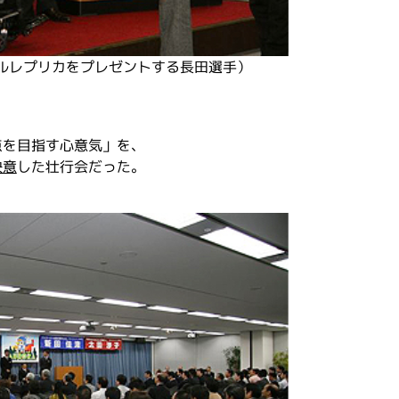
ルレプリカをプレゼントする長田選手）
点を目指す心意気」を、
決意
した壮行会だった。