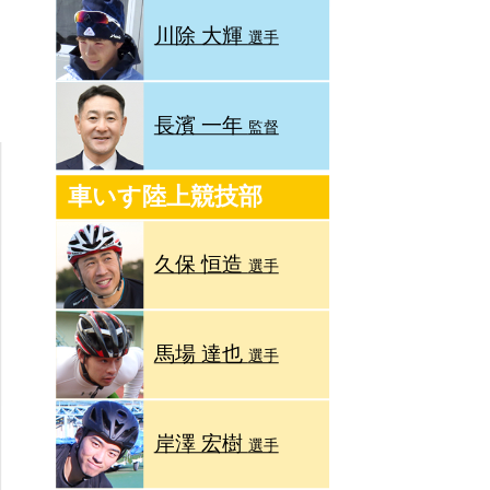
川除 大輝
選手
長濱 一年
監督
車いす陸上競技部
久保 恒造
選手
馬場 達也
選手
岸澤 宏樹
選手