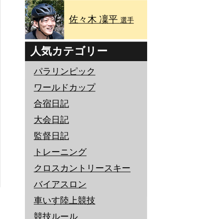
佐々木 凜平
選手
人気カテゴリー
パラリンピック
ワールドカップ
合宿日記
大会日記
監督日記
トレーニング
クロスカントリースキー
バイアスロン
車いす陸上競技
競技ルール