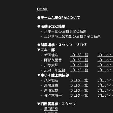
HOME
●チームAURORAについて
●活動予定と結果
スキー部の活動予定と結果
車いす陸上競技部の活動予定と結果
●所属選手・スタッフ ブログ
▼スキー部
新田佳浩
ブログ一覧
プロフィ
阿部友里香
ブログ一覧
プロフィ
川除大輝
ブログ一覧
プロフィ
長濱一年監督
ブログ一覧
プロフィ
▼車いす陸上競技部
久保恒造
ブログ一覧
プロフィ
馬場達也
ブログ一覧
プロフィ
岸澤宏樹
ブログ一覧
プロフィ
佐々木凜平
ブログ一覧
プロフィ
▼旧所属選手・スタッフ
長田弘幸