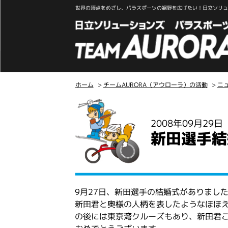
世界の頂点をめざし、パラスポーツの裾野を広げたい！日立ソリュー
ホーム
>
チームAURORA（アウローラ）の活動
>
ニ
こ
こ
2008年09月29
か
新田選手結
ら
本
文
9月27日、新田選手の結婚式がありまし
新田君と奥様の人柄を表したようなほほ
の後には東京湾クルーズもあり、新田君