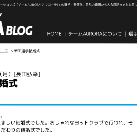
ションズ「チームAUROEA(アウローラ)」の選手・監督が、日常の素顔から大会日記までをお届
HOME
チームAURORAについて
選
ュース
> 新田選手結婚式
日（月）
[長田弘幸]
婚式
た。
えましい結婚式でした。おしゃれなヨットクラブで行われ、そ
こだわりの結婚式でした。