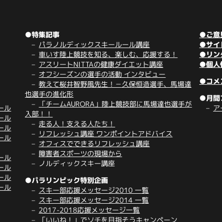
●特集記事
●ご意
パラノルディックスキールール講座
●サイ
車いす陸上競技を知る、楽しむ、応援する！
●リン
アスリートNITTAの健康ダイエット講座
●個人
オフシーズンの選手の活動 インタビュー
●コメ
教えて桜井智野風先生！－久保恒造選手、馬場達
也選手の進化形
●月間
「チームAURORA」陸上競技部に馬場達也選手が
ール
ア
入部！！
ール
走る人！支える人たち！
ール
リフレッシュ講座 ワンポイントアドバイス
ール
オフィスでできるリフレッシュ講座
障害者スポーツの現場から
ール
ノルディックスキー講座
ール
ール
●パラリンピック特別企画
ール
スキー部応援メッセージ2010 一覧
スキー部応援メッセージ2014 一覧
2017-2018応援メッセージ一覧
「いいね！」でソチを目指そうキャンペーン