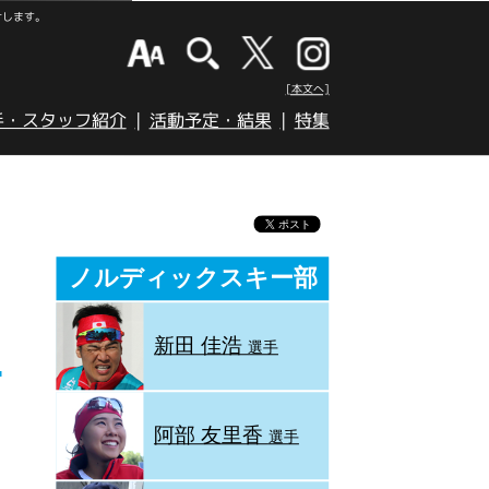
けします。
[本文へ]
手・スタッフ紹介
活動予定・結果
特集
ノルディックスキー部
新田 佳浩
選手
阿部 友里香
選手