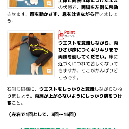
上体と両腕は床につけたまま
の状態で、
両脚を左側に移動
させます。
顔を動かさず、息を吐きながら
行いましょ
う。
ウエストを意識しながら、両
ひざが床につくギリギリまで
両脚を倒してください。
床に
近づくにつれて苦しくなって
きますが、ここががんばりど
ころです。
右側も同様に、
ウエストをしっかりと意識
しながらひね
りましょう。
両肩が上がらないようにしっかり腕をつけ
る
こと。
（左右で1回として、3回～15回）