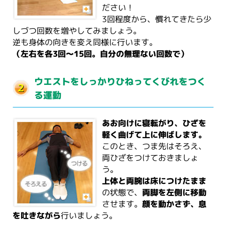
ださい！
3回程度から、慣れてきたら少
しづつ回数を増やしてみましょう。
逆も身体の向きを変え同様に行います。
（左右を各3回～15回。自分の無理ない回数で）
ウエストをしっかりひねってくびれをつく
る運動
あお向けに寝転がり、ひざを
軽く曲げて上に伸ばします。
このとき、つま先はそろえ、
両ひざをつけておきましょ
う。
上体と両腕は床につけたまま
の状態で、
両脚を左側に移動
させます。
顔を動かさず、息
を吐きながら
行いましょう。