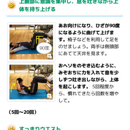
上腹部に意識を集中し、息を吐きながら上
体を持ち上げる
あお向けになり、ひざが90度
になるように曲げて上げま
す。
椅子などを利用して足を
のせましょう。両手は側頭部
にあてて天井を見ます。
おヘソをのぞき込むように、
みぞおちに力を入れて息を少
しずつ吐き出しながら、上体
を起こします。
5回程度か
ら、慣れてきたら回数を増や
して。
（5回～20回）
すっきりウエスト