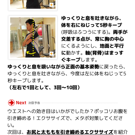
ゆっくりと息を吐きながら、
体を右にねじって5秒キープ
(呼吸はふつうにする)。
両手が
交差する点が、常に胸の中心
にくるようにし、
地面と平行
に
動かす。
軸(背骨)はまっす
ぐキープ
します。
ゆっくりと息を吸いながら正面の基本姿勢
に戻ったら、
ゆっくりと息を吐きながら、今度は左に体をねじって5
秒キープします。
（左右で1回として、3回～10回）
ウエストへの効き目はいかがでしたか？ポッコリお腹を
引き締める！エクササイズで、メタボ対策してくださ
い。
次回は、
お尻と太ももを引き締めるエクササイズ
を紹介