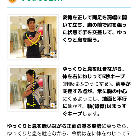
姿勢を正して両足を肩幅に開
いて立ち、胸の前で肘を張っ
た状態で手を交差して、ゆっ
くりと息を吸う。
ゆっくりと息を吐きながら、
体を右にねじって5秒キープ
(呼吸はふつうにする)。
両手が
交差する点が、常に胸の中心
にくるようにし、
地面と平行
に
動かす。
軸(背骨)はまっす
ぐキープ
します。
ゆっくりと息を吸いながら正面の基本姿勢
に戻ったら、
ゆっくりと息を吐きながら、今度は左に体をねじって5