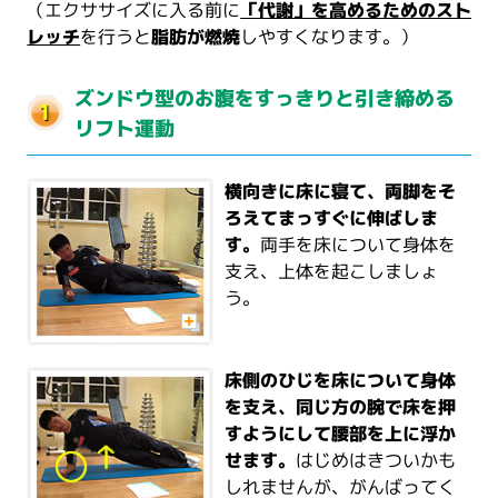
（エクササイズに入る前に
「代謝」を高めるためのスト
レッチ
を行うと
脂肪が燃焼
しやすくなります。）
ズンドウ型のお腹をすっきりと引き締める
リフト運動
横向きに床に寝て、両脚をそ
ろえてまっすぐに伸ばしま
す。
両手を床について身体を
支え、上体を起こしましょ
う。
床側のひじを床について身体
を支え、同じ方の腕で床を押
すようにして腰部を上に浮か
せます。
はじめはきついかも
しれませんが、がんばってく