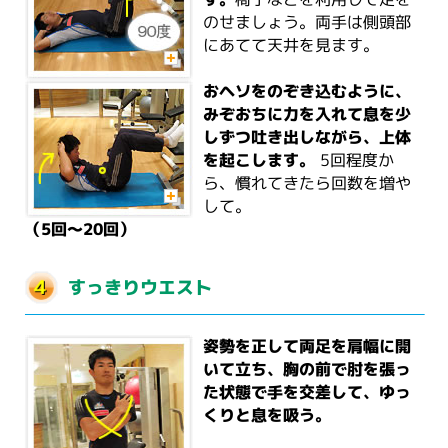
のせましょう。両手は側頭部
にあてて天井を見ます。
おヘソをのぞき込むように、
みぞおちに力を入れて息を少
しずつ吐き出しながら、上体
を起こします。
5回程度か
ら、慣れてきたら回数を増や
して。
（5回～20回）
すっきりウエスト
姿勢を正して両足を肩幅に開
いて立ち、胸の前で肘を張っ
た状態で手を交差して、ゆっ
くりと息を吸う。