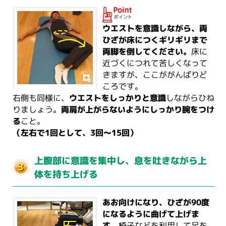
ウエストを意識しながら、両
ひざが床につくギリギリまで
両脚を倒してください。
床に
近づくにつれて苦しくなって
きますが、ここががんばりど
ころです。
右側も同様に、
ウエストをしっかりと意識
しながらひね
りましょう。
両肩が上がらないようにしっかり腕をつけ
る
こと。
（左右で1回として、3回～15回）
上腹部に意識を集中し、息を吐きながら上
体を持ち上げる
あお向けになり、ひざが90度
になるように曲げて上げま
す。
椅子などを利用して足を