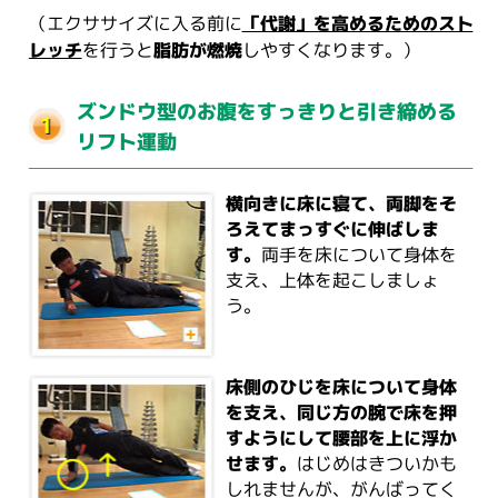
（エクササイズに入る前に
「代謝」を高めるためのスト
レッチ
を行うと
脂肪が燃焼
しやすくなります。）
ズンドウ型のお腹をすっきりと引き締める
リフト運動
横向きに床に寝て、両脚をそ
ろえてまっすぐに伸ばしま
す。
両手を床について身体を
支え、上体を起こしましょ
う。
床側のひじを床について身体
を支え、同じ方の腕で床を押
すようにして腰部を上に浮か
せます。
はじめはきついかも
しれませんが、がんばってく