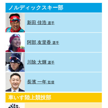
ノルディックスキー部
新田 佳浩
選手
阿部 友里香
選手
川除 大輝
選手
長濱 一年
監督
車いす陸上競技部