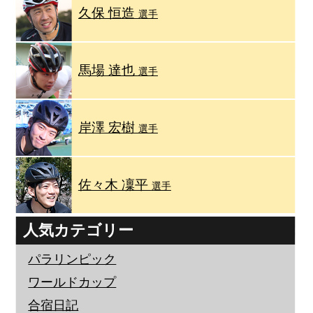
久保 恒造
選手
馬場 達也
選手
岸澤 宏樹
選手
佐々木 凜平
選手
人気カテゴリー
パラリンピック
ワールドカップ
合宿日記