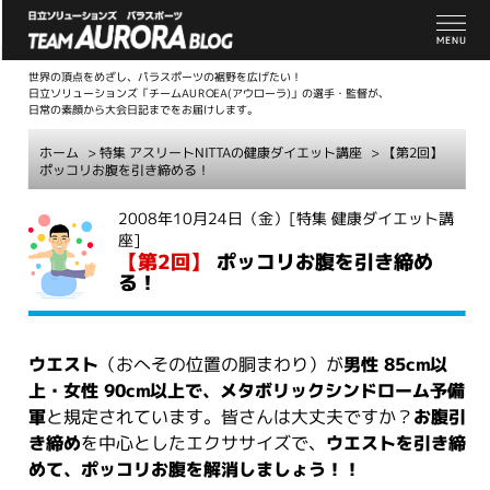
世界の頂点をめざし、パラスポーツの裾野を広げたい！
日立ソリューションズ「チームAUROEA(アウローラ)」の選手・監督が、
日常の素顔から大会日記までをお届けします。
ホーム
>
特集 アスリートNITTAの健康ダイエット講座
> 【第2回】
ポッコリお腹を引き締める！
こ
2008年10月24日（金）
[特集 健康ダイエット講
座]
こ
【第2回】
ポッコリお腹を引き締め
か
る！
ら
本
文
ウエスト
（おへその位置の胴まわり）が
男性 85cm以
上・女性 90cm以上で、メタボリックシンドローム予備
軍
と規定されています。皆さんは大丈夫ですか？
お腹引
き締め
を中心としたエクササイズで、
ウエストを引き締
めて、ポッコリお腹を解消しましょう！！