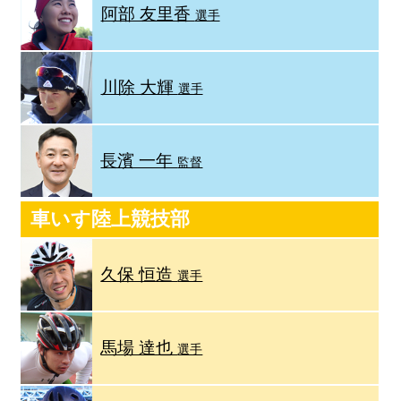
阿部 友里香
選手
川除 大輝
選手
長濱 一年
監督
車いす陸上競技部
久保 恒造
選手
馬場 達也
選手