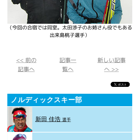
（今回の合宿では同室。太田渉子のお姉さん役でもある
出来島桃子選手）
<< 前の
記事一
新しい記事
記事へ
覧へ
へ >>
ノルディックスキー部
新田 佳浩
選手