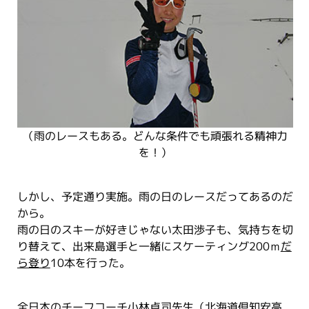
（雨のレースもある。どんな条件でも頑張れる精神力
を！）
しかし、予定通り実施。雨の日のレースだってあるのだ
から。
雨の日のスキーが好きじゃない太田渉子も、気持ちを切
り替えて、出来島選手と一緒にスケーティング200ｍ
だ
ら登り
10本を行った。
全日本のチーフコーチ
小林卓司先生
（北海道倶知安高