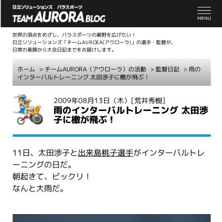
世界の頂点をめざし、パラスポーツの裾野を広げたい！
日立ソリューションズ「チームAUROEA(アウローラ)」の選手・監督が、
日常の素顔から大会日記までをお届けします。
ホーム
>
チームAURORA（アウローラ）の活動
>
監督日記
> 雨の
インターバルトレーニング 太田渉子に檄が飛ぶ！
こ
2009年08月13日（木）
[荒井秀樹]
雨のインターバルトレーニング 太田渉
こ
子に檄が飛ぶ！
か
ら
本
11日、太田渉子と
出来島桃子選手
がインターバルトレ
文
ーニングの日だ。
朝起きて、ビックリ！
なんと大雨だ。