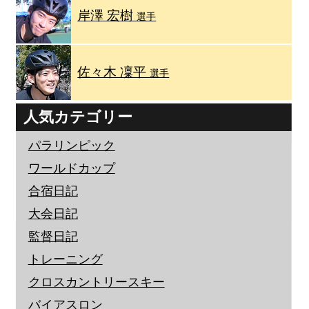
岸澤 宏樹
選手
佐々木 凜平
選手
人気カテゴリー
パラリンピック
ワールドカップ
合宿日記
大会日記
監督日記
トレーニング
クロスカントリースキー
バイアスロン