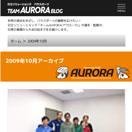
世界の頂点をめざし、パラスポーツの裾野を広げたい！
日立ソリューションズ「チームAUROEA(アウローラ)」の選手・監督が、
日常の素顔から大会日記までをお届けします。
>
ホーム
2009年10月
こ
2009年10月アーカイブ
こ
か
ら
本
文