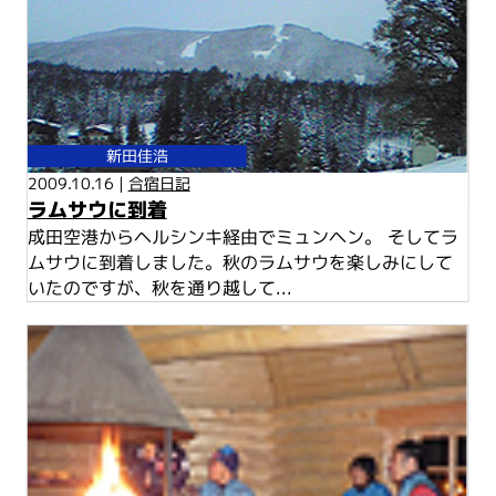
新田佳浩
2009.10.16 |
合宿日記
ラムサウに到着
成田空港からヘルシンキ経由でミュンヘン。 そしてラ
ムサウに到着しました。秋のラムサウを楽しみにして
いたのですが、秋を通り越して...