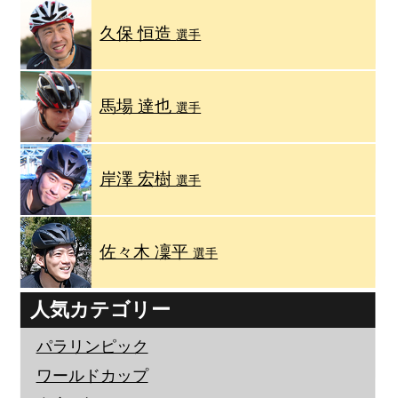
久保 恒造
選手
馬場 達也
選手
岸澤 宏樹
選手
佐々木 凜平
選手
人気カテゴリー
パラリンピック
ワールドカップ