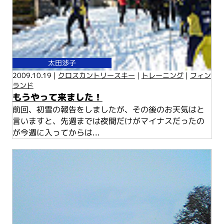
太田渉子
2009.10.19 |
クロスカントリースキー
|
トレーニング
|
フィン
ランド
もうやって来ました！
前回、初雪の報告をしましたが、その後のお天気はと
言いますと、先週までは夜間だけがマイナスだったの
が今週に入ってからは...