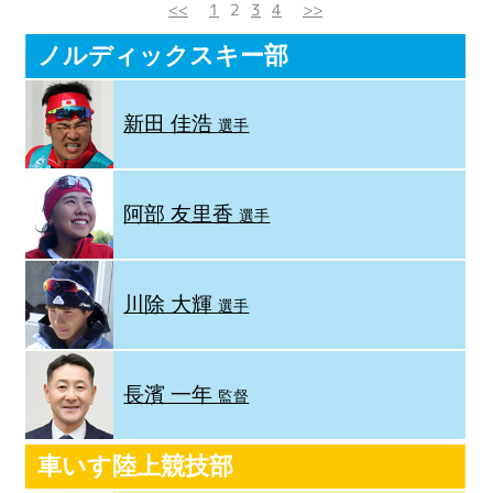
<<
1
2
3
4
>>
ノルディックスキー部
新田 佳浩
選手
阿部 友里香
選手
川除 大輝
選手
長濱 一年
監督
車いす陸上競技部