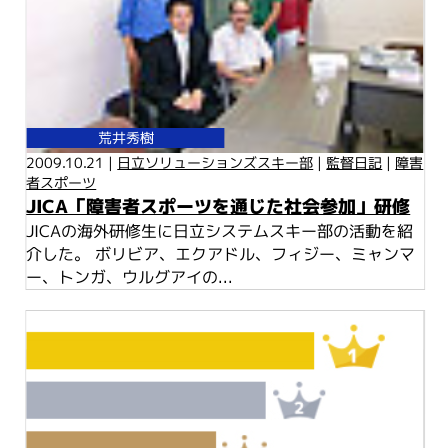
荒井秀樹
2009.10.21 |
日立ソリューションズスキー部
|
監督日記
|
障害
者スポーツ
JICA「障害者スポーツを通じた社会参加」研修
JICAの海外研修生に日立システムスキー部の活動を紹
介した。 ボリビア、エクアドル、フィジー、ミャンマ
ー、トンガ、ウルグアイの...