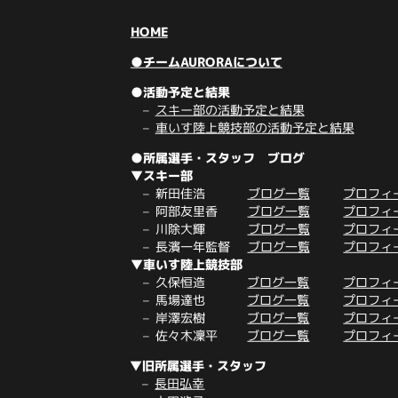
HOME
●チームAURORAについて
●活動予定と結果
スキー部の活動予定と結果
車いす陸上競技部の活動予定と結果
●所属選手・スタッフ ブログ
▼スキー部
新田佳浩
ブログ一覧
プロフィ
阿部友里香
ブログ一覧
プロフィ
川除大輝
ブログ一覧
プロフィ
長濱一年監督
ブログ一覧
プロフィ
▼車いす陸上競技部
久保恒造
ブログ一覧
プロフィ
馬場達也
ブログ一覧
プロフィ
岸澤宏樹
ブログ一覧
プロフィ
佐々木凜平
ブログ一覧
プロフィ
▼旧所属選手・スタッフ
長田弘幸