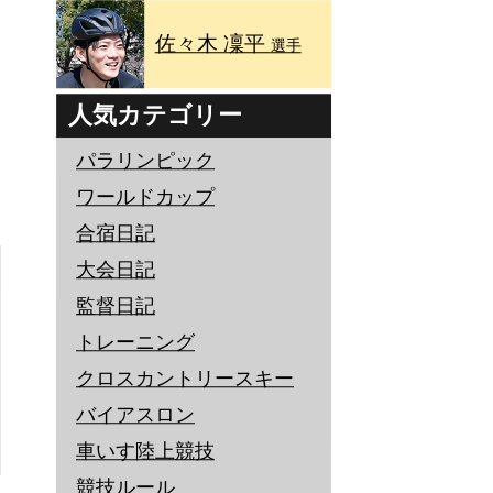
佐々木 凜平
選手
人気カテゴリー
パラリンピック
ワールドカップ
合宿日記
大会日記
監督日記
トレーニング
クロスカントリースキー
バイアスロン
車いす陸上競技
競技ルール