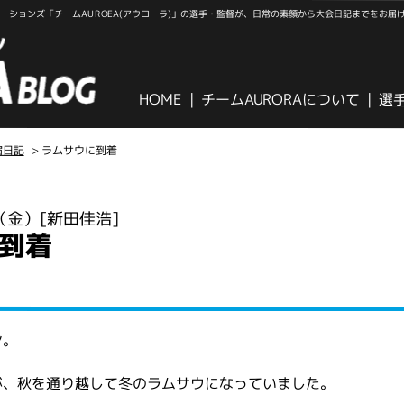
ションズ「チームAUROEA(アウローラ)」の選手・監督が、日常の素顔から大会日記までをお届
HOME
チームAURORAについて
選
宿日記
> ラムサウに到着
日（金）
[新田佳浩]
到着
ン。
が、秋を通り越して冬のラムサウになっていました。