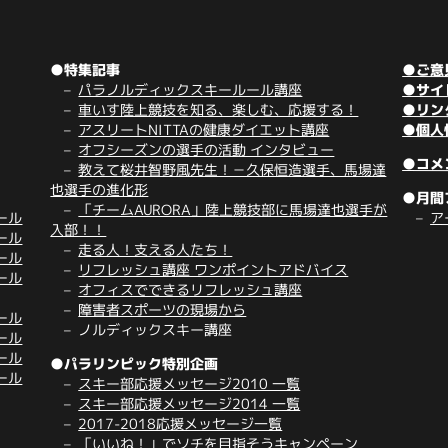
●特集記事
●ご意
パラノルディックスキールール講座
●サイ
車いす陸上競技を知る、楽しむ、応援する！
●リン
アスリートNITTAの健康ダイエット講座
●個人
オフシーズンの選手の活動 インタビュー
●コメ
教えて桜井智野風先生！－久保恒造選手、馬場達
也選手の進化形
●月間
「チームAURORA」陸上競技部に馬場達也選手が
ール
ア
入部！！
ール
走る人！支える人たち！
ール
リフレッシュ講座 ワンポイントアドバイス
ール
オフィスでできるリフレッシュ講座
障害者スポーツの現場から
ール
ノルディックスキー講座
ール
ール
●パラリンピック特別企画
ール
スキー部応援メッセージ2010 一覧
スキー部応援メッセージ2014 一覧
2017-2018応援メッセージ一覧
「いいね！」でソチを目指そうキャンペーン