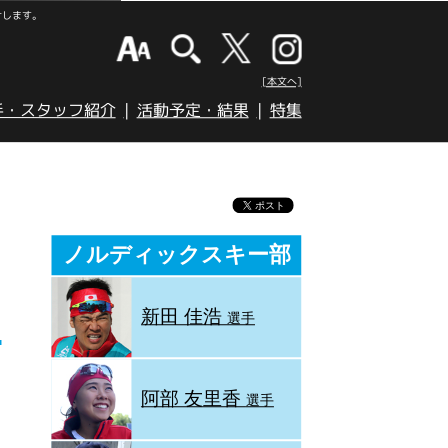
けします。
[本文へ]
手・スタッフ紹介
活動予定・結果
特集
ノルディックスキー部
新田 佳浩
選手
阿部 友里香
選手