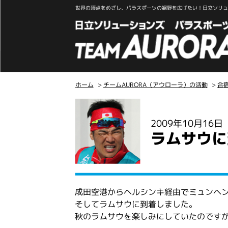
世界の頂点をめざし、パラスポーツの裾野を広げたい！日立ソリュー
ホーム
>
チームAURORA（アウローラ）の活動
>
合
こ
こ
2009年10月16
か
ラムサウに
ら
本
文
成田空港からヘルシンキ経由でミュンヘ
そしてラムサウに到着しました。
秋のラムサウを楽しみにしていたのです