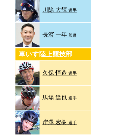
川除 大輝
選手
長濱 一年
監督
車いす陸上競技部
久保 恒造
選手
馬場 達也
選手
岸澤 宏樹
選手