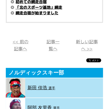
◎
初めての網走合宿
◎
「北のスポーツ基地」網走
◎
網走合宿が始まりました
<< 前の
記事一
新しい記事
記事へ
覧へ
へ >>
ノルディックスキー部
新田 佳浩
選手
阿部 友里香
選手