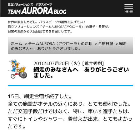
世界の頂点をめざし、パラスポーツの裾野を広げたい！
日立ソリューションズ「チームAUROEA(アウローラ)」の選手・監督が、
日常の素顔から大会日記までをお届けします。
ホーム
>
チームAURORA（アウローラ）の活動
>
合宿日記
> 網走
のみなさんへ ありがとうございました。
こ
2010年07月20日（火）
[荒井秀樹]
網走のみなさんへ ありがとうござい
こ
ました。
か
ら
本
15日、網走合宿が終了した。
文
全ての施設
がホテルの近くにあり、とても便利でした。
ただ交通手段だけではなく、特に、車いす選手たちは、
すぐにトイレやシャワー、着替えが出来、とてもよかっ
たです。