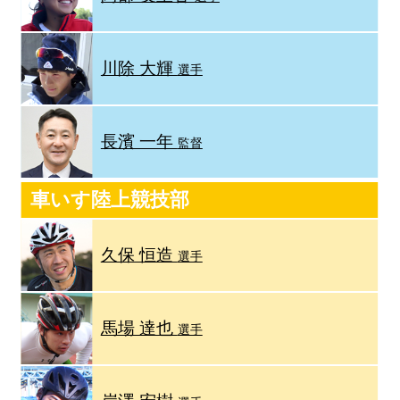
川除 大輝
選手
長濱 一年
監督
車いす陸上競技部
久保 恒造
選手
馬場 達也
選手