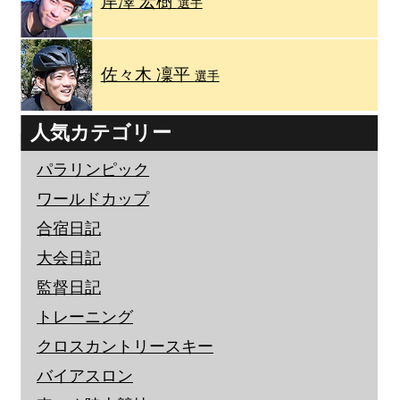
岸澤 宏樹
選手
佐々木 凜平
選手
人気カテゴリー
パラリンピック
ワールドカップ
合宿日記
大会日記
監督日記
トレーニング
クロスカントリースキー
バイアスロン