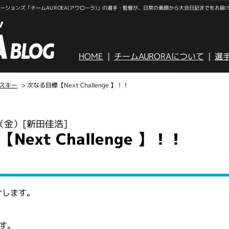
ションズ「チームAUROEA(アウローラ)」の選手・監督が、日常の素顔から大会日記までをお届
HOME
チームAURORAについて
選
スキー
> 次なる目標【Next Challenge 】！！
日（金）
[新田佳浩]
ext Challenge 】！！
介します。
す。