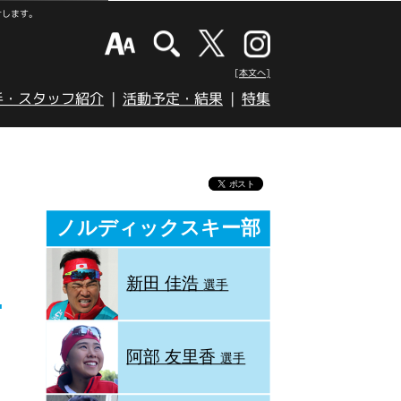
けします。
[本文へ]
手・スタッフ紹介
活動予定・結果
特集
ノルディックスキー部
新田 佳浩
選手
阿部 友里香
選手