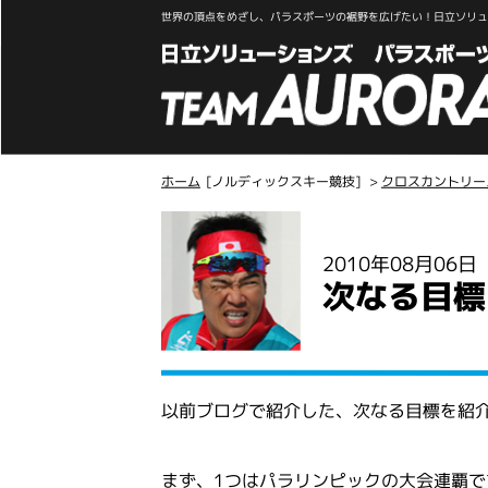
世界の頂点をめざし、パラスポーツの裾野を広げたい！日立ソリュー
ホーム
[ノルディックスキー競技]
>
クロスカントリー
こ
こ
2010年08月06
か
次なる目標【N
ら
本
文
以前ブログで紹介した、次なる目標を紹
まず、1つはパラリンピックの大会連覇で