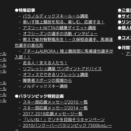
●特集記事
●ご意
パラノルディックスキールール講座
●サイ
車いす陸上競技を知る、楽しむ、応援する！
●リン
アスリートNITTAの健康ダイエット講座
●個人
オフシーズンの選手の活動 インタビュー
●コメ
教えて桜井智野風先生！－久保恒造選手、馬場達
也選手の進化形
●月間
「チームAURORA」陸上競技部に馬場達也選手が
ール
ア
入部！！
ール
走る人！支える人たち！
ール
リフレッシュ講座 ワンポイントアドバイス
ール
オフィスでできるリフレッシュ講座
障害者スポーツの現場から
ール
ノルディックスキー講座
ール
ール
●パラリンピック特別企画
ール
スキー部応援メッセージ2010 一覧
スキー部応援メッセージ2014 一覧
2017-2018応援メッセージ一覧
「いいね！」でソチを目指そうキャンペーン
2010バンクーバーパラリンピック 7500kmレー