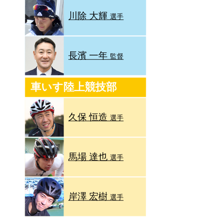
川除 大輝
選手
長濱 一年
監督
車いす陸上競技部
久保 恒造
選手
馬場 達也
選手
岸澤 宏樹
選手