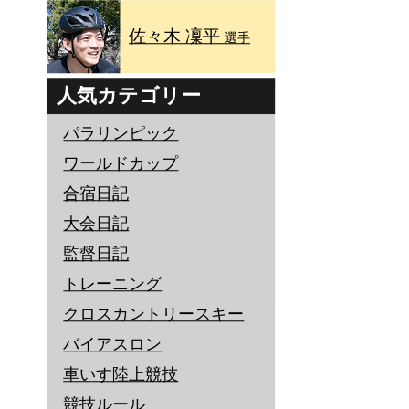
佐々木 凜平
選手
人気カテゴリー
パラリンピック
ワールドカップ
合宿日記
大会日記
監督日記
トレーニング
クロスカントリースキー
バイアスロン
車いす陸上競技
競技ルール