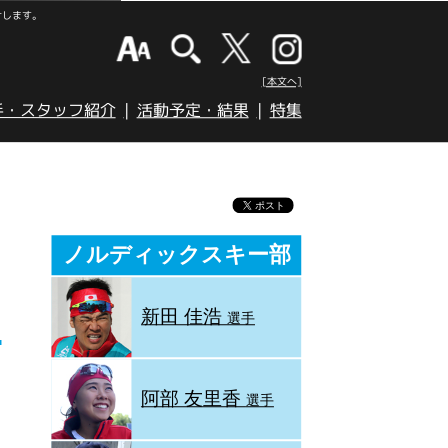
けします。
[本文へ]
手・スタッフ紹介
活動予定・結果
特集
ノルディックスキー部
新田 佳浩
選手
阿部 友里香
選手