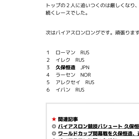
トップの２人に追いつくのは厳しくなり
続くレースでした。
次はバイアスロンロングです。頑張りま
１ ローマン RUS
２ イレク RUS
３
久保恒造
JPN
４ ラーセン NOR
５ アレクセイ RUS
６ イバン RUS
★
関連記事
◎
バイアスロン競技パシュート 久保
◎
ワールドカップ開幕戦を久保恒造、