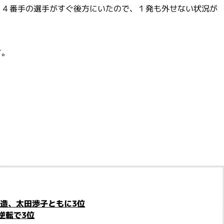
、４番手の選手がすぐ後方にいたので、１発も外せない状況が
す。
恒造、太田渉子ともに3位
逆転で3位