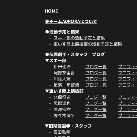
HOME
●チームAURORAについて
●活動予定と結果
スキー部の活動予定と結果
車いす陸上競技部の活動予定と結果
●所属選手・スタッフ ブログ
▼スキー部
新田佳浩
ブログ一覧
プロフィ
阿部友里香
ブログ一覧
プロフィ
川除大輝
ブログ一覧
プロフィ
長濱一年監督
ブログ一覧
プロフィ
▼車いす陸上競技部
久保恒造
ブログ一覧
プロフィ
馬場達也
ブログ一覧
プロフィ
岸澤宏樹
ブログ一覧
プロフィ
佐々木凜平
ブログ一覧
プロフィ
▼旧所属選手・スタッフ
長田弘幸