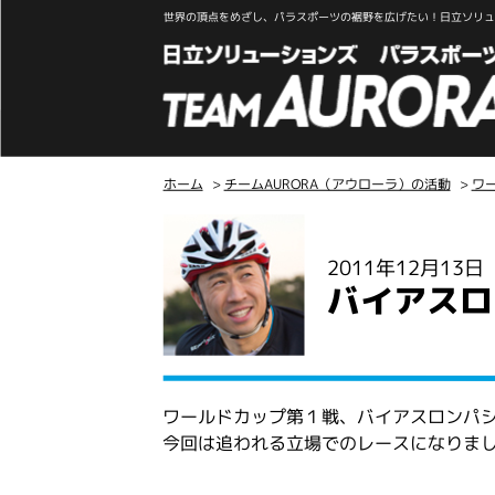
世界の頂点をめざし、パラスポーツの裾野を広げたい！日立ソリュー
ホーム
>
チームAURORA（アウローラ）の活動
>
ワ
こ
こ
2011年12月13
か
バイアスロ
ら
本
文
ワールドカップ第１戦、バイアスロンパ
今回は追われる立場でのレースになりま