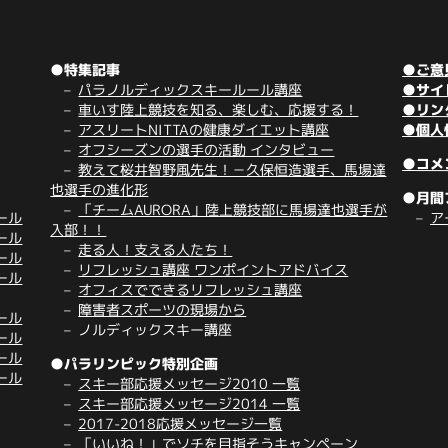
●特集記事
●ご意
パラノルディックスキールール講座
●サイ
車いす陸上競技を知る、楽しむ、応援する！
●リン
アスリートNITTAの健康ダイエット講座
●個人
オフシーズンの選手の活動 インタビュー
●コメ
教えて桜井智野風先生！－久保恒造選手、馬場達
也選手の進化形
●月間
「チームAURORA」陸上競技部に馬場達也選手が
ール
ア
入部！！
ール
走る人！支える人たち！
ール
リフレッシュ講座 ワンポイントアドバイス
ール
オフィスでできるリフレッシュ講座
障害者スポーツの現場から
ール
ノルディックスキー講座
ール
ール
●パラリンピック特別企画
ール
スキー部応援メッセージ2010 一覧
スキー部応援メッセージ2014 一覧
2017-2018応援メッセージ一覧
「いいね！」でソチを目指そうキャンペーン