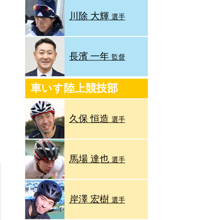
川除 大輝
選手
長濱 一年
監督
車いす陸上競技部
久保 恒造
選手
馬場 達也
選手
岸澤 宏樹
選手