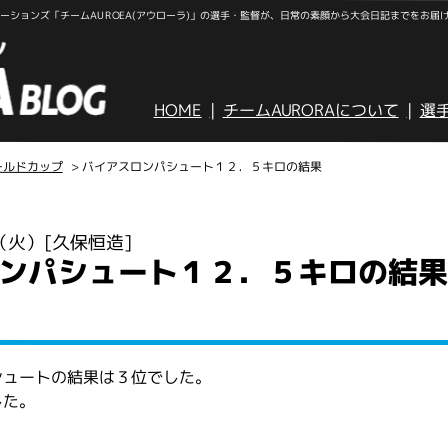
ションズ「チームAUROEA(アウローラ)」の選手・監督が、日常の素顔から大会日記までをお届
HOME
チームAURORAについて
選
ールドカップ
> バイアスロンパシュート１２．５キロの結果
日（火）
[久保恒造]
ンパシュート１２．５キロの結果
シュートの結果は３位でした。
した。