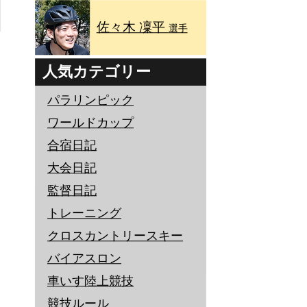
佐々木 凜平
選手
人気カテゴリー
パラリンピック
ワールドカップ
合宿日記
大会日記
監督日記
トレーニング
クロスカントリースキー
バイアスロン
車いす陸上競技
競技ルール