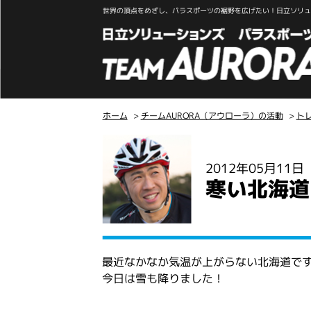
世界の頂点をめざし、パラスポーツの裾野を広げたい！日立ソリュー
ホーム
>
チームAURORA（アウローラ）の活動
>
ト
こ
こ
2012年05月11
か
寒い北海道
ら
本
文
最近なかなか気温が上がらない北海道で
今日は雪も降りました！