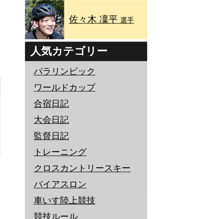
佐々木 凜平
選手
人気カテゴリー
パラリンピック
ワールドカップ
合宿日記
大会日記
監督日記
トレーニング
クロスカントリースキー
バイアスロン
車いす陸上競技
競技ルール