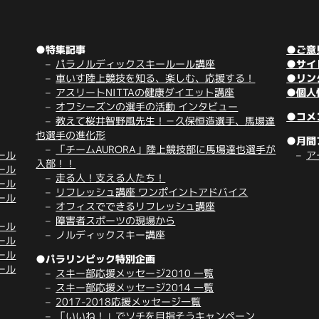
●特集記事
●ご意
パラノルディックスキールール講座
●サイ
車いす陸上競技を知る、楽しむ、応援する！
●リン
アスリートNITTAの健康ダイエット講座
●個人
オフシーズンの選手の活動 インタビュー
●コメ
教えて桜井智野風先生！－久保恒造選手、馬場達
也選手の進化形
●月間
「チームAURORA」陸上競技部に馬場達也選手が
ール
ア
入部！！
ール
走る人！支える人たち！
ール
リフレッシュ講座 ワンポイントアドバイス
ール
オフィスでできるリフレッシュ講座
障害者スポーツの現場から
ール
ノルディックスキー講座
ール
ール
●パラリンピック特別企画
ール
スキー部応援メッセージ2010 一覧
スキー部応援メッセージ2014 一覧
2017-2018応援メッセージ一覧
「いいね！」でソチを目指そうキャンペーン