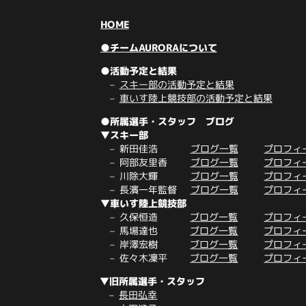
HOME
●チームAURORAについて
●活動予定と結果
スキー部の活動予定と結果
車いす陸上競技部の活動予定と結果
●所属選手・スタッフ ブログ
▼スキー部
新田佳浩
ブログ一覧
プロフィ
阿部友里香
ブログ一覧
プロフィ
川除大輝
ブログ一覧
プロフィ
長濱一年監督
ブログ一覧
プロフィ
▼車いす陸上競技部
久保恒造
ブログ一覧
プロフィ
馬場達也
ブログ一覧
プロフィ
岸澤宏樹
ブログ一覧
プロフィ
佐々木凜平
ブログ一覧
プロフィ
▼旧所属選手・スタッフ
長田弘幸