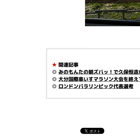
★
関連記事
◎
みのもんたの朝ズバッ！で久保恒造
◎
大分国際車いすマラソン大会を終え
◎
ロンドンパラリンピック代表選考