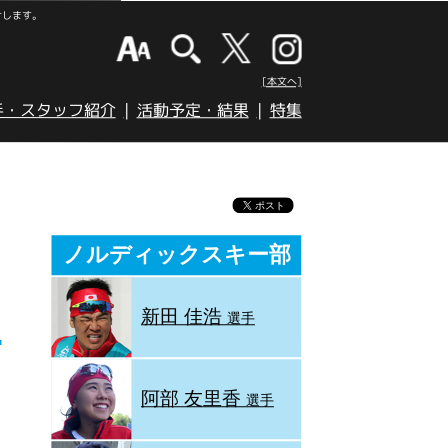
けします。
[本文へ]
手・スタッフ紹介
活動予定・結果
特集
ノルディックスキー部
新田 佳浩
選手
阿部 友里香
選手