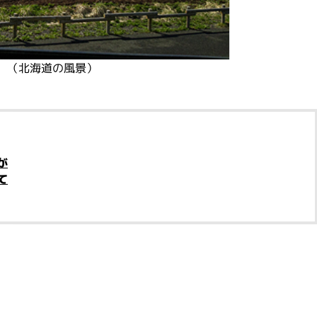
（北海道の風景）
が
て