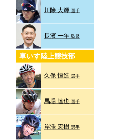
川除 大輝
選手
長濱 一年
監督
車いす陸上競技部
久保 恒造
選手
馬場 達也
選手
岸澤 宏樹
選手