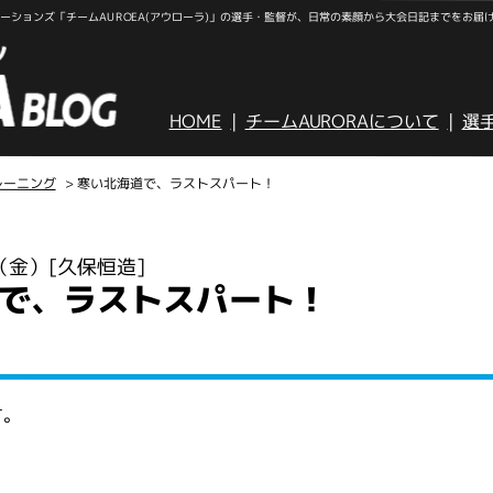
ションズ「チームAUROEA(アウローラ)」の選手・監督が、日常の素顔から大会日記までをお届
HOME
チームAURORAについて
選
レーニング
> 寒い北海道で、ラストスパート！
日（金）
[久保恒造]
で、ラストスパート！
す。