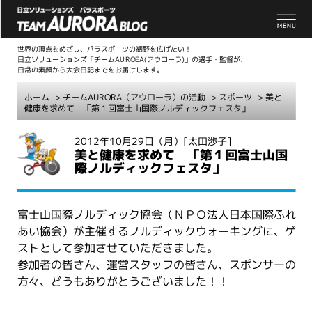
世界の頂点をめざし、パラスポーツの裾野を広げたい！
日立ソリューションズ「チームAUROEA(アウローラ)」の選手・監督が、
日常の素顔から大会日記までをお届けします。
ホーム
>
チームAURORA（アウローラ）の活動
>
スポーツ
> 美と
健康を求めて 「第１回富士山国際ノルディックフェスタ」
こ
2012年10月29日（月）
[太田渉子]
美と健康を求めて 「第１回富士山国
こ
際ノルディックフェスタ」
か
ら
本
富士山国際ノルディック協会（ＮＰＯ法人日本国際ふれ
文
あい協会）が主催するノルディックウォーキングに、ゲ
ストとして参加させていただきました。
参加者の皆さん、運営スタッフの皆さん、スポンサーの
方々、どうもありがとうございました！！