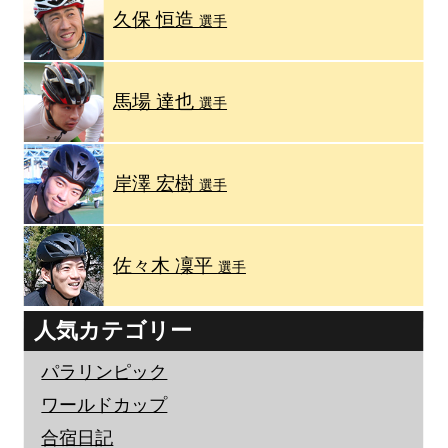
久保 恒造
選手
馬場 達也
選手
岸澤 宏樹
選手
佐々木 凜平
選手
人気カテゴリー
パラリンピック
ワールドカップ
合宿日記