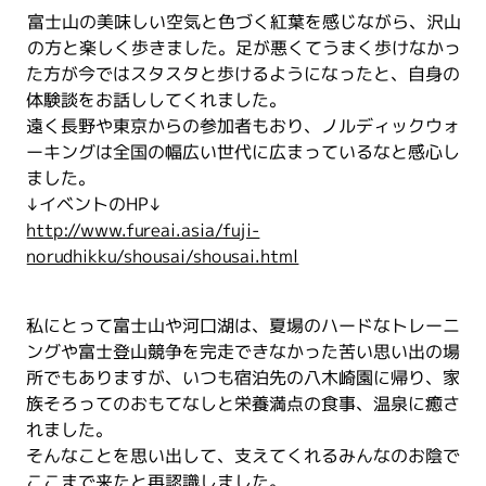
富士山の美味しい空気と色づく紅葉を感じながら、沢山
の方と楽しく歩きました。足が悪くてうまく歩けなかっ
た方が今ではスタスタと歩けるようになったと、自身の
体験談をお話ししてくれました。
遠く長野や東京からの参加者もおり、ノルディックウォ
ーキングは全国の幅広い世代に広まっているなと感心し
ました。
↓イベントのHP↓
http://www.fureai.asia/fuji-
norudhikku/shousai/shousai.html
私にとって富士山や河口湖は、夏場のハードなトレーニ
ングや富士登山競争を完走できなかった苦い思い出の場
所でもありますが、いつも宿泊先の八木崎園に帰り、家
族そろってのおもてなしと栄養満点の食事、温泉に癒さ
れました。
そんなことを思い出して、支えてくれるみんなのお陰で
ここまで来たと再認識しました。