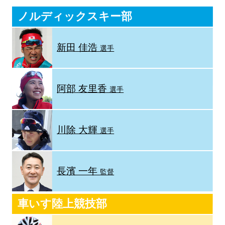
ノルディックスキー部
新田 佳浩
選手
阿部 友里香
選手
川除 大輝
選手
長濱 一年
監督
車いす陸上競技部