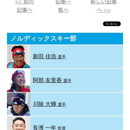
<< 前の
記事一
新しい記事
記事へ
覧へ
へ >>
ノルディックスキー部
新田 佳浩
選手
阿部 友里香
選手
川除 大輝
選手
長濱 一年
監督