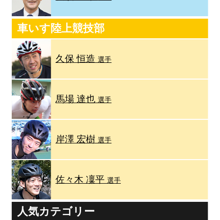
車いす陸上競技部
久保 恒造
選手
馬場 達也
選手
岸澤 宏樹
選手
佐々木 凜平
選手
人気カテゴリー