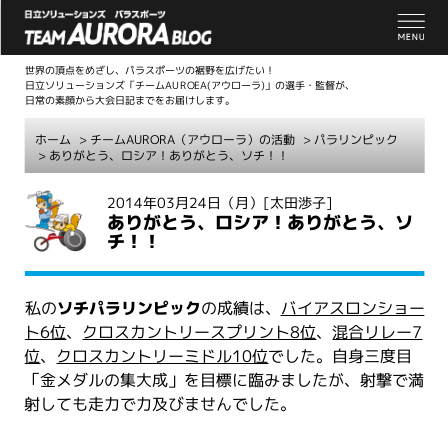
世界の頂点をめざし、パラスポーツの裾野を広げたい！
日立ソリューションズ「チームAUROEA(アウローラ)」の選手・監督が、
日常の素顔から大会日記までをお届けします。
ホーム
>
チームAURORA（アウローラ）の活動
>
パラリンピック
> ありがとう、ロシア！ありがとう、ソチ！！
こ
2014年03月24日（月）
[太田渉子]
ありがとう、ロシア！ありがとう、ソ
こ
チ！！
か
ら
本
私の
ソチパラリンピック
の成績は、
バイアスロンショー
文
ト6位
、
クロスカントリースプリント8位
、
混合リレー7
位
、
クロスカントリーミドル10位
でした。自身三度目
「金メダルの集大成」を目標に臨みましたが、射撃で満
射しても走力で力及びませんでした。