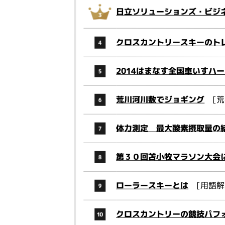
日立ソリューションズ・ビジ
クロスカントリースキーのト
2014はまなす全国車いすハ
荒川河川敷でジョギング
[荒
体力測定 最大酸素摂取量の
第３０回苫小牧マラソン大会
ローラースキーとは
[用語解
クロスカントリーの競技パフ