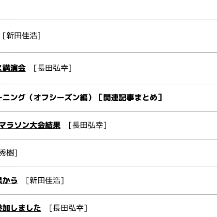
[新田佳浩]
ス講演会
[長田弘幸]
ーニング（オフシーズン編）［関連記事まとめ］
フマラソン大会結果
[長田弘幸]
秀樹]
果から
[新田佳浩]
参加しました
[長田弘幸]