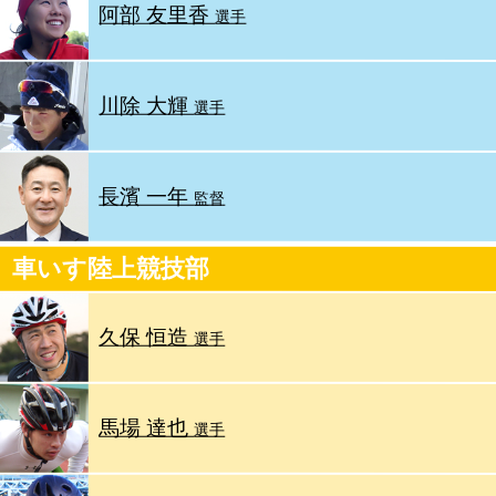
阿部 友里香
選手
川除 大輝
選手
長濱 一年
監督
車いす陸上競技部
久保 恒造
選手
馬場 達也
選手