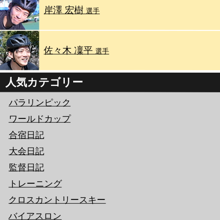
岸澤 宏樹
選手
佐々木 凜平
選手
人気カテゴリー
パラリンピック
ワールドカップ
合宿日記
大会日記
監督日記
トレーニング
クロスカントリースキー
バイアスロン