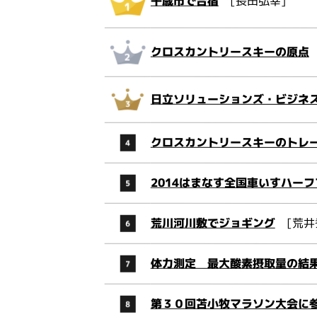
千歳市で合宿
[長田弘幸]
クロスカントリースキーの原点
日立ソリューションズ・ビジネ
クロスカントリースキーのトレ
2014はまなす全国車いすハー
荒川河川敷でジョギング
[荒井
体力測定 最大酸素摂取量の結
第３０回苫小牧マラソン大会に