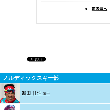
<
前の週へ
ノルディックスキー部
新田 佳浩
選手