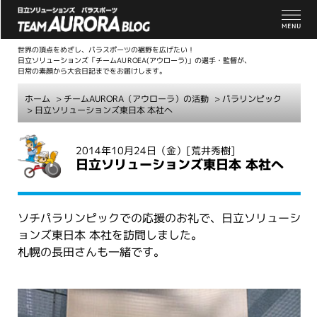
世界の頂点をめざし、パラスポーツの裾野を広げたい！
日立ソリューションズ「チームAUROEA(アウローラ)」の選手・監督が、
日常の素顔から大会日記までをお届けします。
ホーム
>
チームAURORA（アウローラ）の活動
>
パラリンピック
> 日立ソリューションズ東日本 本社へ
こ
2014年10月24日（金）
[荒井秀樹]
こ
日立ソリューションズ東日本 本社へ
か
ら
本
ソチパラリンピックでの応援のお礼で、日立ソリューシ
文
ョンズ東日本 本社を訪問しました。
札幌の長田さんも一緒です。