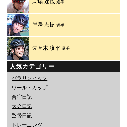
馬場 達也
選手
岸澤 宏樹
選手
佐々木 凜平
選手
人気カテゴリー
パラリンピック
ワールドカップ
合宿日記
大会日記
監督日記
トレーニング