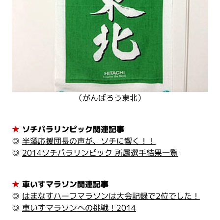
（がんばろう東北）
★
ソチパラリンピック関連記事
◎
半澤応援団長の声が、ソチに響く！！
◎
2014ソチパラリンピック 所属選手結果一覧
★
車いすマラソン関連記事
◎
はまなすハーフマラソンは大会記録で2位でした！
◎
車いすマラソンへの挑戦！2014