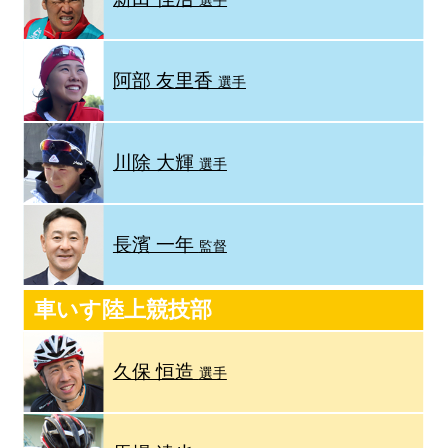
選手
阿部 友里香
選手
川除 大輝
選手
長濱 一年
監督
車いす陸上競技部
久保 恒造
選手