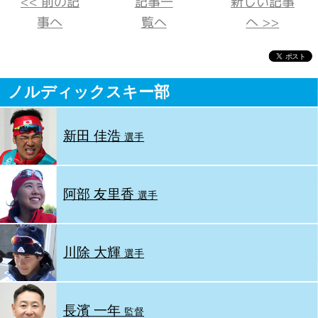
<< 前の記
記事一
新しい記事
事へ
覧へ
へ >>
ノルディックスキー部
新田 佳浩
選手
阿部 友里香
選手
川除 大輝
選手
長濱 一年
監督