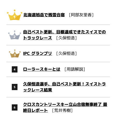
北海道旭岳で残雪合宿
[阿部友里香]
自己ベスト更新、目標達成できたスイスでの
トラックレース
[久保恒造]
IPC グランプリ
[久保恒造]
ローラースキーとは
[用語解説]
久保恒造選手、自己ベスト更新！スイストラ
ックレース結果
クロスカントリースキー立山合宿無事終了 最
終日レポート
[荒井秀樹]