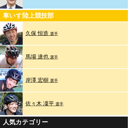
車いす陸上競技部
久保 恒造
選手
馬場 達也
選手
岸澤 宏樹
選手
佐々木 凜平
選手
人気カテゴリー