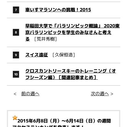
車いすマラソンへの挑戦！2015
早稲田大学で「パラリンピック概論」 2020東
京パラリンピックを学生のみなさんと考え
る
[荒井秀樹]
スイス遠征
[久保恒造]
クロスカントリースキーのトレーニング（オ
フシーズン編）［関連記事まとめ］
<
前の週へ
次の週へ
>
2015年6月8日（月）～6月14日（日）
の週間