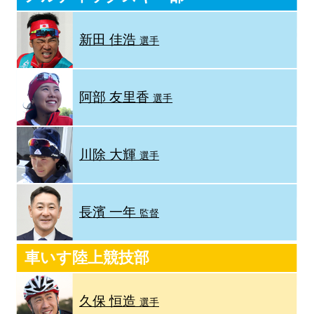
新田 佳浩
選手
阿部 友里香
選手
川除 大輝
選手
長濱 一年
監督
車いす陸上競技部
久保 恒造
選手