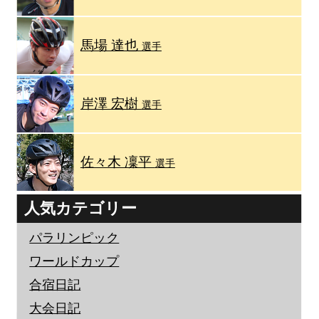
馬場 達也
選手
岸澤 宏樹
選手
佐々木 凜平
選手
人気カテゴリー
パラリンピック
ワールドカップ
合宿日記
大会日記