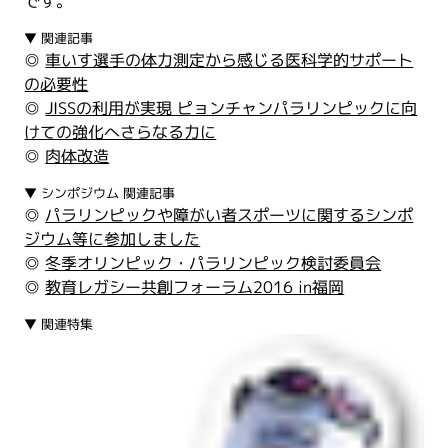
です。
▼ 関連記事
◎
車いす選手の体力測定から感じる医科学的サポート
の必要性
◎
JISSの利用が実現 ピョンチャンパラリンピックに向
けての強化へさらなる力に
◎
肉体改造
▼ シンポジウム 関連記事
◎
パラリンピックや障がい者スポーツに関するシンポ
ジウム等に参加しました
◎
冬季オリンピック・パラリンピック検討委員会
◎
教育レガシー共創フォーラム2016 in福岡
▼ 関連特集