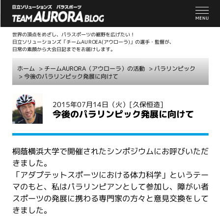
世界の頂点をめざし、パラスポーツの裾野を広げたい！
日立ソリューションズ「チームAUROEA(アウローラ)」の選手・監督が、
日常の素顔から大会日記までをお届けします。
ホーム
>
チームAURORA（アウローラ）の活動
>
パラリンピック
> 今後のパラリンピック発展に向けて
こ
2015年07月14日（火）
[久保恒造]
こ
今後のパラリンピック発展に向けて
か
ら
本
桐蔭横浜大学で開催されたシンポジウムにお呼びいただ
文
きました。
「アダプテットスポーツにおける体力科学」というテー
マのもと、私はパラリンピアンとして参加し、障がい者
スポーツの発展に携わる専門家の方々と意見交換をして
きました。