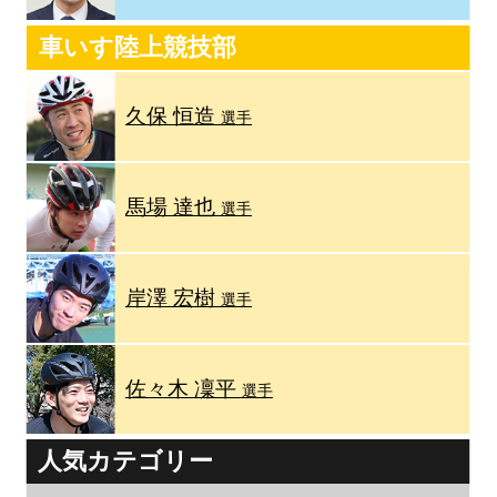
車いす陸上競技部
久保 恒造
選手
馬場 達也
選手
岸澤 宏樹
選手
佐々木 凜平
選手
人気カテゴリー