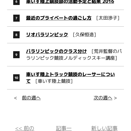
車いす陸上競技部の活動予定と結果 2016
最近のプライベートの過ごし方
[太田渉子]
リオパラリンピック
[久保恒造]
パラリンピックのクラス分け
[荒井監督のパ
ラリンピック競技ノルディックスキー講座]
車いす陸上トラック競技のレーサーについ
て
[車いす陸上競技]
<
前の週へ
次の週へ
>
<< 前の
記事一
新しい記事