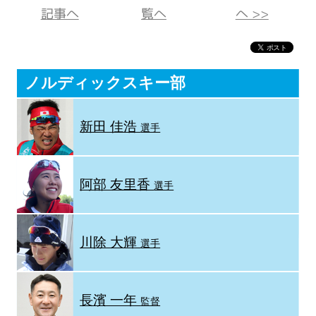
記事へ
覧へ
へ >>
ノルディックスキー部
新田 佳浩
選手
阿部 友里香
選手
川除 大輝
選手
長濱 一年
監督