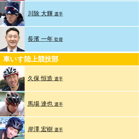
川除 大輝
選手
長濱 一年
監督
車いす陸上競技部
久保 恒造
選手
馬場 達也
選手
岸澤 宏樹
選手