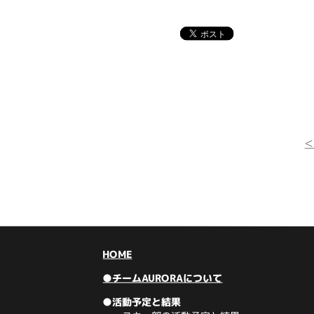
HOME
●チームAURORAについて
●活動予定と結果