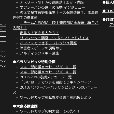
アスリートNITTAの健康ダイエット講座
●個人
オフシーズンの選手の活動 インタビュー
●コメ
教えて桜井智野風先生！－久保恒造選手、馬場達
也選手の進化形
●月間
「チームAURORA」陸上競技部に馬場達也選手が
ール
ア
入部！！
ール
走る人！支える人たち！
ール
リフレッシュ講座 ワンポイントアドバイス
ール
オフィスでできるリフレッシュ講座
障害者スポーツの現場から
ール
ノルディックスキー講座
ール
ール
●パラリンピック特別企画
ール
スキー部応援メッセージ2010 一覧
スキー部応援メッセージ2014 一覧
2017-2018応援メッセージ一覧
「いいね！」でソチを目指そうキャンペーン
2010バンクーバーパラリンピック 7500kmレー
ス
ワールドカップを転戦する選手を応援しよう！
●大会応援企画
ワールドカップ札幌大会、その先へ！