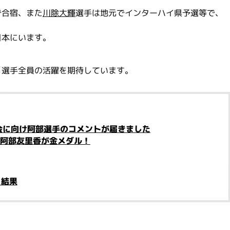
で合宿、また
川除大輝
選手は地元でインターハイ県予選等で、
日本にいます。
、選手全員の活躍を期待しています。
会に向け阿部選手のコメントが届きました
 阿部友里香が金メダル！
と結果