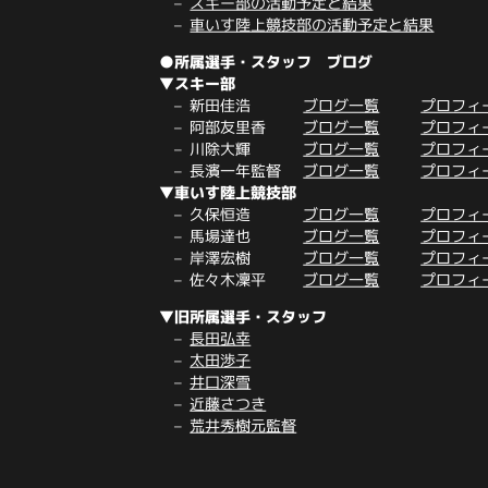
スキー部の活動予定と結果
車いす陸上競技部の活動予定と結果
●所属選手・スタッフ ブログ
▼スキー部
新田佳浩
ブログ一覧
プロフィ
阿部友里香
ブログ一覧
プロフィ
川除大輝
ブログ一覧
プロフィ
長濱一年監督
ブログ一覧
プロフィ
▼車いす陸上競技部
久保恒造
ブログ一覧
プロフィ
馬場達也
ブログ一覧
プロフィ
岸澤宏樹
ブログ一覧
プロフィ
佐々木凜平
ブログ一覧
プロフィ
▼旧所属選手・スタッフ
長田弘幸
太田渉子
井口深雪
近藤さつき
荒井秀樹元監督