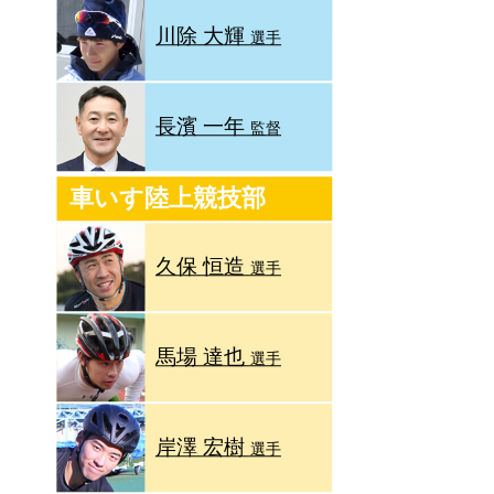
川除 大輝
選手
長濱 一年
監督
車いす陸上競技部
久保 恒造
選手
馬場 達也
選手
岸澤 宏樹
選手