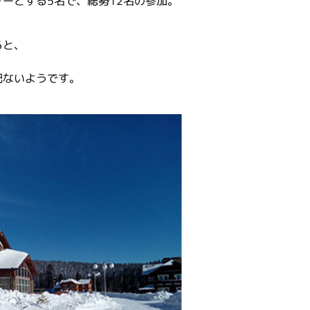
ーとする5名で、総勢12名の参加。
ると、
配ないようです。