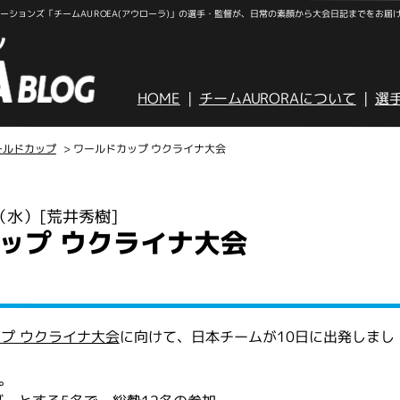
ションズ「チームAUROEA(アウローラ)」の選手・監督が、日常の素顔から大会日記までをお届
HOME
チームAURORAについて
選
ールドカップ
> ワールドカップ ウクライナ大会
日（水）
[荒井秀樹]
ップ ウクライナ大会
プ ウクライナ大会
に向けて、日本チームが10日に出発しまし
。