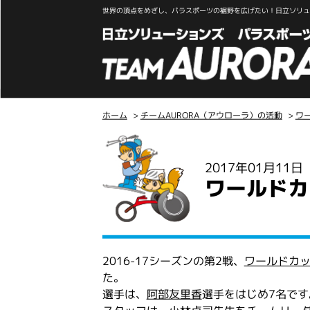
世界の頂点をめざし、パラスポーツの裾野を広げたい！日立ソリュー
ホーム
>
チームAURORA（アウローラ）の活動
>
ワ
こ
こ
2017年01月11
か
ワールドカ
ら
本
文
2016-17シーズンの第2戦、
ワールドカッ
た。
選手は、
阿部友里香
選手をはじめ7名です