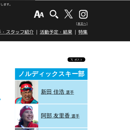
けします。
[本文へ]
手・スタッフ紹介
活動予定・結果
特集
ノルディックスキー部
新田 佳浩
選手
阿部 友里香
選手