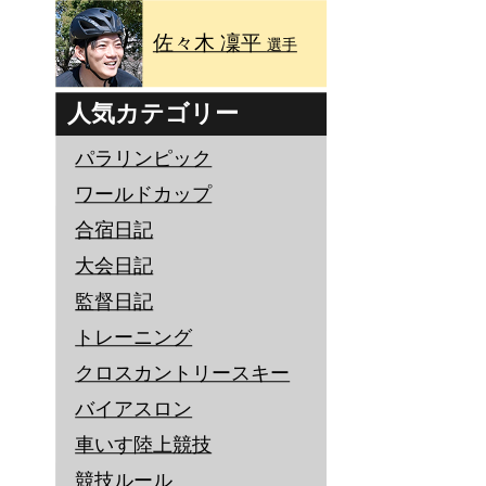
佐々木 凜平
選手
人気カテゴリー
パラリンピック
ワールドカップ
合宿日記
大会日記
監督日記
トレーニング
クロスカントリースキー
バイアスロン
車いす陸上競技
競技ルール