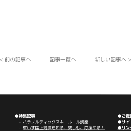
<< 前の記事へ
記事一覧へ
新しい記事へ >
●特集記事
●ご意
パラノルディックスキールール講座
●サイ
車いす陸上競技を知る、楽しむ、応援する！
●リン