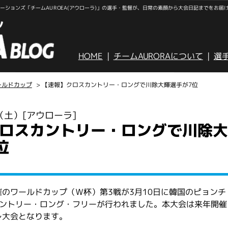
ションズ「チームAUROEA(アウローラ)」の選手・監督が、日常の素顔から大会日記までをお届
HOME
チームAURORAについて
選
ールドカップ
> 【速報】クロスカントリー・ロングで川除大輝選手が7位
日（土）
[アウローラ]
ロスカントリー・ロングで川除大
位
のワールドカップ（Ｗ杯）第3戦が3月10日に韓国のピョンチ
カントリー・ロング・フリーが行われました。本大会は来年開催
レ大会となります。