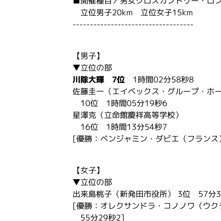
■開催種目／男女クロスカントリー・ロ
立位男子20km 立位女子15km
-----------------------------------
【男子】
▼立位の部
川除大輝 7位
1時間02分58秒8
佐藤圭一（エイベックス・グループ・ホ
10位 1時間05分19秒6
星澤克（立命館慶祥高等学校）
16位 1時間13分54秒7
[優勝：ベンジャミン・ダビエ（フランス） 
【女子】
▼立位の部
出来島桃子（新発田市役所） 3位 57分3
[優勝：オレクサンドラ・コノノワ（ウク
55分29秒2]