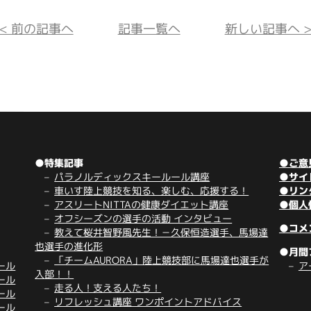
<< 前の記事へ
記事一覧へ
新しい記事へ >
●特集記事
●ご意
パラノルディックスキールール講座
●サイ
車いす陸上競技を知る、楽しむ、応援する！
●リン
アスリートNITTAの健康ダイエット講座
●個人
オフシーズンの選手の活動 インタビュー
●コメ
教えて桜井智野風先生！－久保恒造選手、馬場達
也選手の進化形
●月間
「チームAURORA」陸上競技部に馬場達也選手が
ール
ア
入部！！
ール
走る人！支える人たち！
ール
リフレッシュ講座 ワンポイントアドバイス
ール