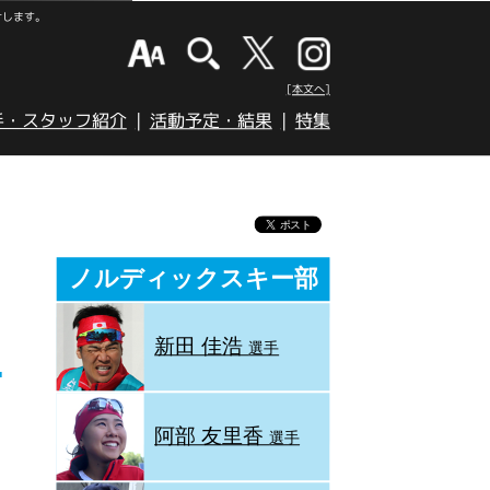
けします。
[本文へ]
手・スタッフ紹介
活動予定・結果
特集
ノルディックスキー部
新田 佳浩
選手
阿部 友里香
選手