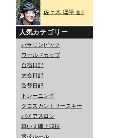
佐々木 凜平
選手
人気カテゴリー
パラリンピック
ワールドカップ
合宿日記
大会日記
監督日記
トレーニング
クロスカントリースキー
バイアスロン
車いす陸上競技
競技ルール