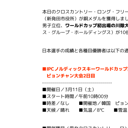
本日のクロスカントリー・ロング・フリ
（新発田市役所）が銅メダルを獲得しま
男子立位、
ワールドカップ初出場の川除大
ス・グループ・ホールディングス）が10
日本選手の成績と各種目優勝者は以下の
■
IPCノルディックスキーワールドカッ
ピョンチャン大会2日目
-----------------------------------
■開催日／3月11日（土）
■スタート時間／午前10時00分
■時差／なし ■開催地／韓国 ピョ
■天候／晴れ ■気温／8℃ ■雪温／