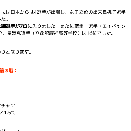
ーには日本からは4選手が出場し、女子立位の出来島桃子選手
した。
輝選手が7位
に入りました。また佐藤圭一選手（エイベック
位、星澤克選手（立命館慶祥高等学校）は16位でした。
通りとなります。
プ第３戦：
ンチャン
1.5℃