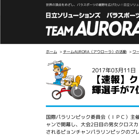
世界の頂点をめざし、パラスポーツの裾野を広げたい！日立ソリュー
ホーム
>
チームAURORA（アウローラ）の活動
>
ワ
こ
2017年03月11
こ
【速報】ク
か
ら
輝選手が7
本
文
国際パラリンピック委員会（ＩＰＣ）主催
ャンで開幕し、大会2日目の男女クロス
されるピョンチャンパラリンピックのプ