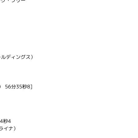
ング・フリー
ールディングス）
56分35秒8]
4秒4
ライナ）