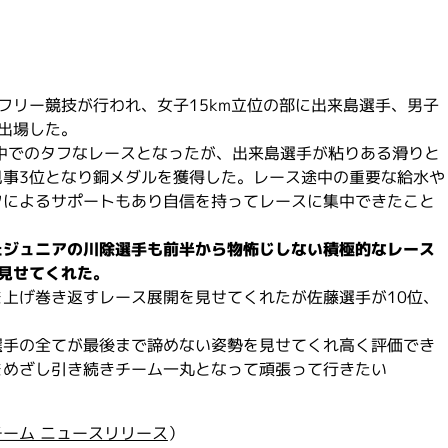
フリー競技が行われ、女子15km立位の部に出来島選手、男子
が出場した。
中でのタフなレースとなったが、出来島選手が粘りある滑りと
見事3位となり銅メダルを獲得した。レース途中の重要な給水や
フによるサポートもあり自信を持ってレースに集中できたこと
たジュニアの川除選手も前半から物怖じしない積極的なレース
見せてくれた。
上げ巻き返すレース展開を見せてくれたが佐藤選手が10位、
選手の全てが最後まで諦めない姿勢を見せてくれ高く評価でき
をめざし引き続きチーム一丸となって頑張って行きたい
ーム ニュースリリース
）