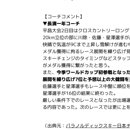
【コーチコメント】
▼長濱一年コーチ
平昌大会2日目はクロスカントリーロング
20km立位の部に川除・佐藤・星澤選手
快晴で気温が9Cまで上昇し雪解けが進む
メダル獲得に拘るレース展開を繰り広げ
スキーチェンジのタイミングなどスタッ
がメダル獲得に繋がったと思う。
また、
今季ワールドカップ初参戦となっ
展開を繰り広げ7位と予想以上の大健闘を
佐藤選手と星澤選手もレース中盤に順位を
星澤選手が16位の結果に終わった。
厳しい条件下でのレースとなったが出場
る内容であった。次のレースでは更に上
（出典元：
パラノルディックスキー日本チ