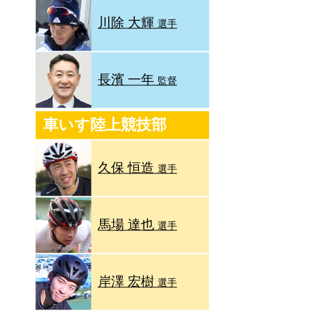
川除 大輝
選手
長濱 一年
監督
車いす陸上競技部
久保 恒造
選手
馬場 達也
選手
岸澤 宏樹
選手