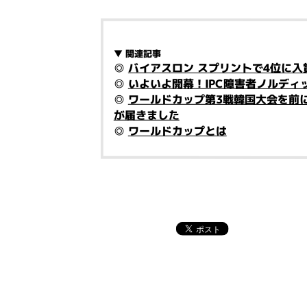
▼
関連記事
◎
バイアスロン スプリントで4位に
◎
いよいよ開幕！IPC障害者ノルディ
◎
ワールドカップ第3戦韓国大会を前
が届きました
◎
ワールドカップとは