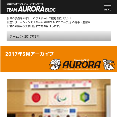
世界の頂点をめざし、パラスポーツの裾野を広げたい！
日立ソリューションズ「チームAUROEA(アウローラ)」の選手・監督が、
日常の素顔から大会日記までをお届けします。
>
ホーム
2017年3月
こ
2017年3月アーカイブ
こ
か
ら
本
文