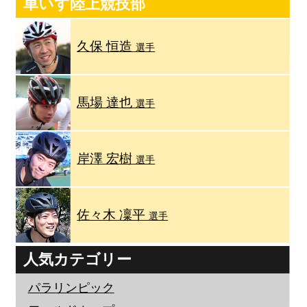
車いす陸上競技部
久保 恒造
選手
馬場 達也
選手
岸澤 宏樹
選手
佐々木 凜平
選手
人気カテゴリー
パラリンピック