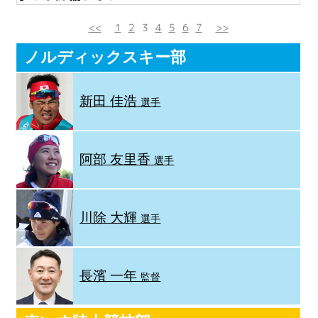
<<
1
2
3
4
5
6
7
>>
ノルディックスキー部
新田 佳浩
選手
阿部 友里香
選手
川除 大輝
選手
長濱 一年
監督