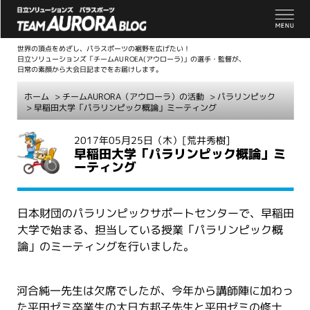
世界の頂点をめざし、パラスポーツの裾野を広げたい！
日立ソリューションズ「チームAUROEA(アウローラ)」の選手・監督が、
日常の素顔から大会日記までをお届けします。
ホーム
>
チームAURORA（アウローラ）の活動
>
パラリンピック
> 早稲田大学「パラリンピック概論」ミーティング
こ
2017年05月25日（木）
[荒井秀樹]
早稲田大学「パラリンピック概論」ミ
こ
ーティング
か
ら
本
日本財団のパラリンピックサポートセンターで、早稲田
文
大学で始まる、担当している授業「パラリンピック概
論」のミーティングを行いました。
河合純一先生は欠席でしたが、今年から講師陣に加わっ
た平田ゼミ卒業生の大日方邦子先生と平田ゼミの修士