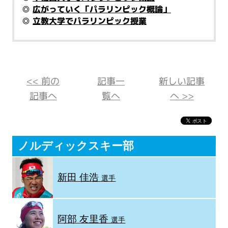
◎
広がっていく「パラリンピック概論」
◎
立教大学でパラリンピック授業
<< 前の
記事一
新しい記事
記事へ
覧へ
へ >>
ノルディックスキー部
新田 佳浩
選手
阿部 友里香
選手