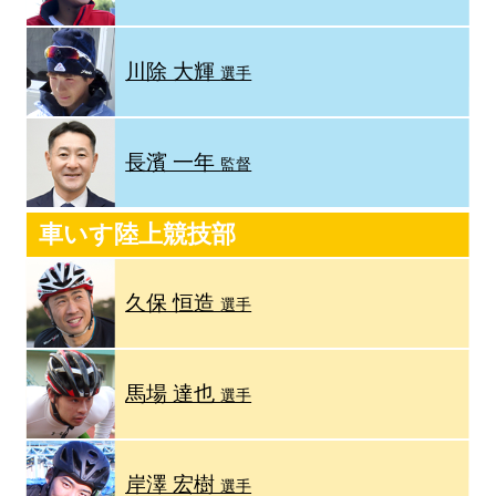
川除 大輝
選手
長濱 一年
監督
車いす陸上競技部
久保 恒造
選手
馬場 達也
選手
岸澤 宏樹
選手