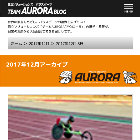
世界の頂点をめざし、パラスポーツの裾野を広げたい！
日立ソリューションズ「チームAUROEA(アウローラ)」の選手・監督が、
日常の素顔から大会日記までをお届けします。
>
>
ホーム
2017年12月
2017年12月 8日
こ
2017年12月アーカイブ
こ
か
ら
本
文