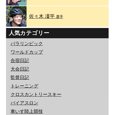
佐々木 凜平
選手
人気カテゴリー
パラリンピック
ワールドカップ
合宿日記
大会日記
監督日記
トレーニング
クロスカントリースキー
バイアスロン
車いす陸上競技