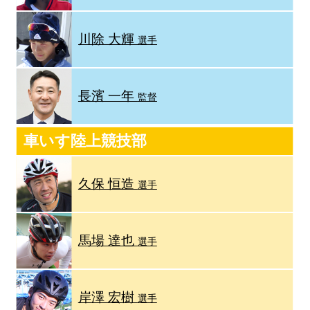
川除 大輝
選手
長濱 一年
監督
車いす陸上競技部
久保 恒造
選手
馬場 達也
選手
岸澤 宏樹
選手