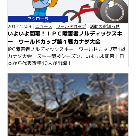
アウローラ
2017.12.08 |
ニュース
|
ワールドカップ
|
活動のお知らせ
いよいよ開幕！ＩＰＣ障害者ノルディックスキ
ー ワールドカップ第１戦カナダ大会
IPC障害者ノルディックスキー ワールドカップ第1戦
カナダ大会 スキー競技シーズン、いよいよ開幕！日
本から代表選手10人が出場！