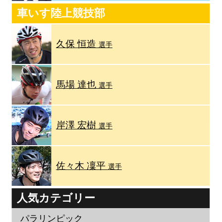
車いす陸上競技部
久保 恒造
選手
馬場 達也
選手
岸澤 宏樹
選手
佐々木 凜平
選手
人気カテゴリー
パラリンピック