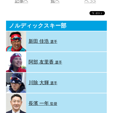
記事へ
覧へ
へ >>
ノルディックスキー部
新田 佳浩
選手
阿部 友里香
選手
川除 大輝
選手
長濱 一年
監督