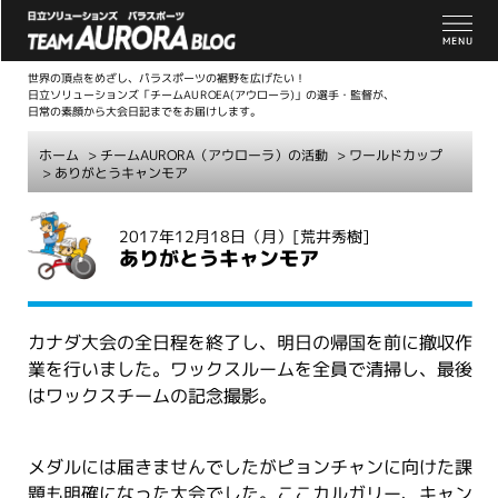
世界の頂点をめざし、パラスポーツの裾野を広げたい！
日立ソリューションズ「チームAUROEA(アウローラ)」の選手・監督が、
日常の素顔から大会日記までをお届けします。
ホーム
>
チームAURORA（アウローラ）の活動
>
ワールドカップ
> ありがとうキャンモア
こ
2017年12月18日（月）
[荒井秀樹]
こ
ありがとうキャンモア
か
ら
本
カナダ大会の全日程を終了し、明日の帰国を前に撤収作
文
業を行いました。ワックスルームを全員で清掃し、最後
はワックスチームの記念撮影。
メダルには届きませんでしたがピョンチャンに向けた課
題も明確になった大会でした。ここカルガリー、キャン