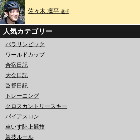
佐々木 凜平
選手
人気カテゴリー
パラリンピック
ワールドカップ
合宿日記
大会日記
監督日記
トレーニング
クロスカントリースキー
バイアスロン
車いす陸上競技
競技ルール