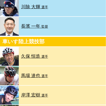
川除 大輝
選手
長濱 一年
監督
車いす陸上競技部
久保 恒造
選手
馬場 達也
選手
岸澤 宏樹
選手