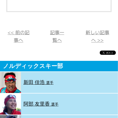
<< 前の記
記事一
新しい記事
事へ
覧へ
へ >>
ノルディックスキー部
新田 佳浩
選手
阿部 友里香
選手