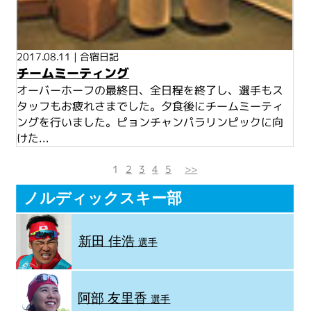
2017.08.11
|
合宿日記
チームミーティング
オーバーホーフの最終日、全日程を終了し、選手もス
タッフもお疲れさまでした。夕食後にチームミーティ
ングを行いました。ピョンチャンパラリンピックに向
けた...
1
2
3
4
5
>>
ノルディックスキー部
新田 佳浩
選手
阿部 友里香
選手