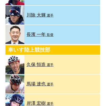
川除 大輝
選手
長濱 一年
監督
車いす陸上競技部
久保 恒造
選手
馬場 達也
選手
岸澤 宏樹
選手