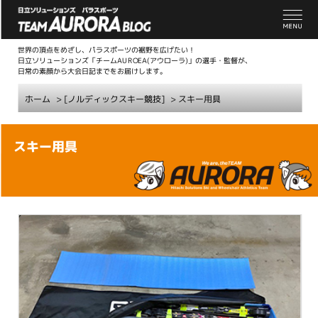
世界の頂点をめざし、パラスポーツの裾野を広げたい！
日立ソリューションズ「チームAUROEA(アウローラ)」の選手・監督が、
日常の素顔から大会日記までをお届けします。
ホーム
> [ノルディックスキー競技]
>
スキー用具
こ
スキー用具
こ
か
ら
本
文