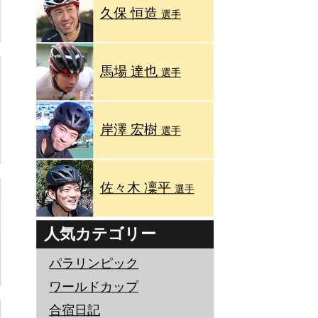
久保 恒造
選手
馬場 達也
選手
岸澤 宏樹
選手
佐々木 凜平
選手
人気カテゴリー
パラリンピック
ワールドカップ
合宿日記