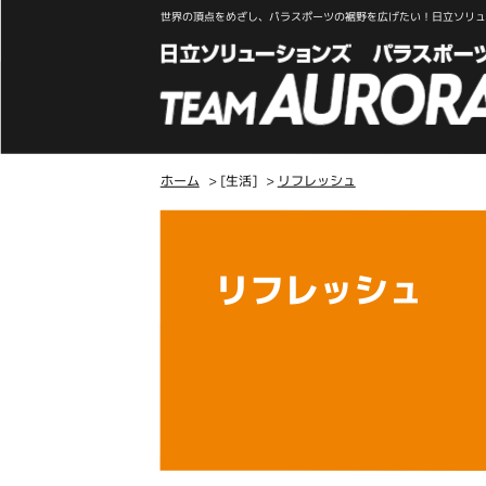
世界の頂点をめざし、パラスポーツの裾野を広げたい！日立ソリュー
ホーム
> [生活]
>
リフレッシュ
こ
こ
か
リフレッシュ
ら
本
文