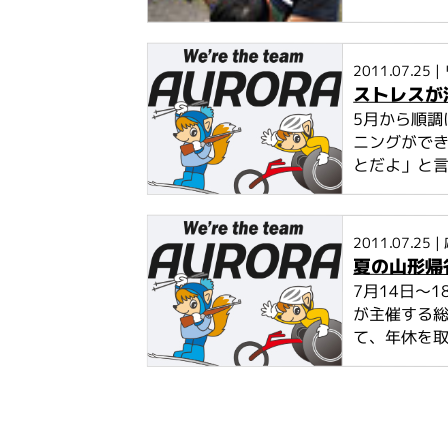
2011.07.25
|
ストレスが
5月から順
ニングがで
とだよ」と言葉
2011.07.25
|
夏の山形帰
7月14日～
が主催する
て、年休を取り