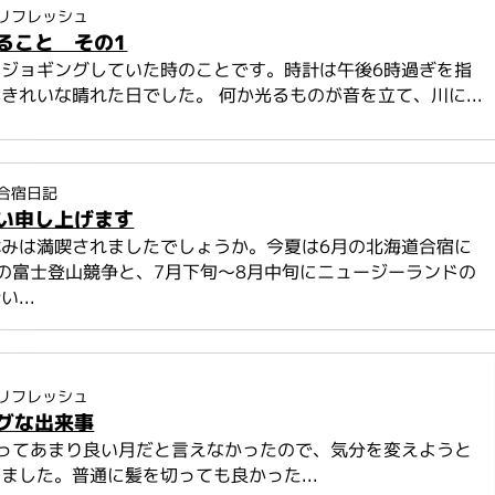
リフレッシュ
ること その1
をジョギングしていた時のことです。時計は午後6時過ぎを指
きれいな晴れた日でした。 何か光るものが音を立て、川に...
合宿日記
い申し上げます
休みは満喫されましたでしょうか。今夏は6月の北海道合宿に
の富士登山競争と、7月下旬～8月中旬にニュージーランドの
...
リフレッシュ
グな出来事
とってあまり良い月だと言えなかったので、気分を変えようと
ました。普通に髪を切っても良かった...