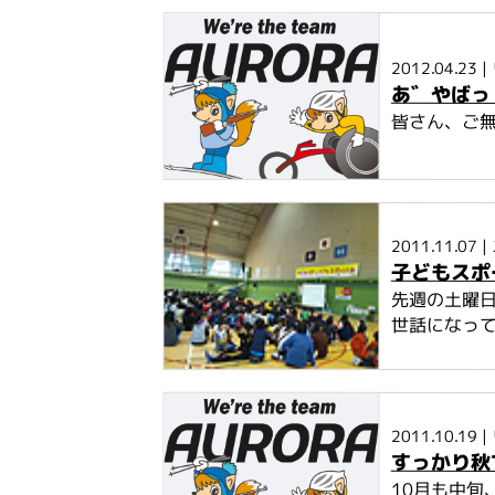
2012.04.23
|
あ゛やばっ 
皆さん、ご無
2011.11.07
|
子どもスポ
先週の土曜日
世話になって
2011.10.19
|
すっかり秋
10月も中旬