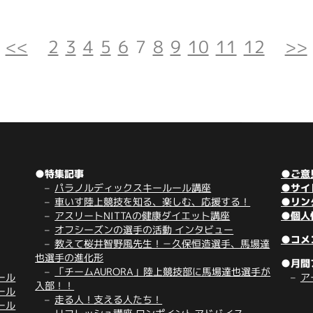
<<
2
3
4
5
6
7
8
9
10
11
12
>>
●特集記事
●ご意
パラノルディックスキールール講座
●サイ
車いす陸上競技を知る、楽しむ、応援する！
●リン
アスリートNITTAの健康ダイエット講座
●個人
オフシーズンの選手の活動 インタビュー
●コメ
教えて桜井智野風先生！－久保恒造選手、馬場達
也選手の進化形
●月間
「チームAURORA」陸上競技部に馬場達也選手が
ール
ア
入部！！
ール
走る人！支える人たち！
ール