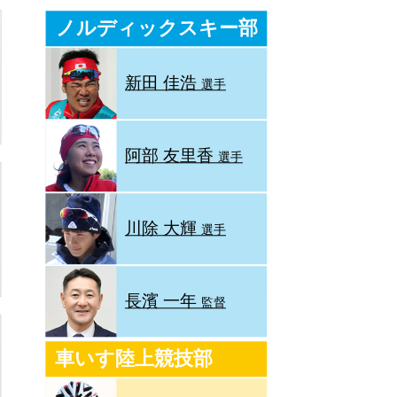
ノルディックスキー部
新田 佳浩
選手
阿部 友里香
選手
川除 大輝
選手
長濱 一年
監督
車いす陸上競技部