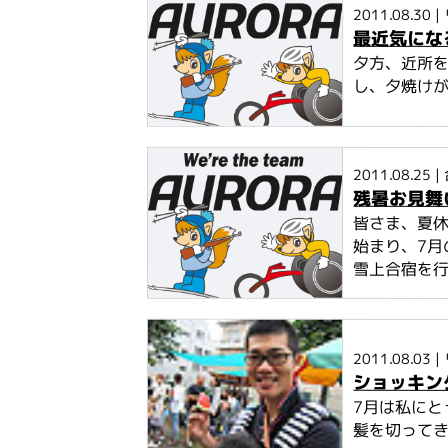
2011.08.30
|
最近気にな
夕方、近所
し、夕焼けが
2011.08.25
|
残暑お見舞
皆さま、夏
始まり、7月
雪上合宿を行い
2011.08.03
|
ショッキン
7月は私に
髪を切ってき