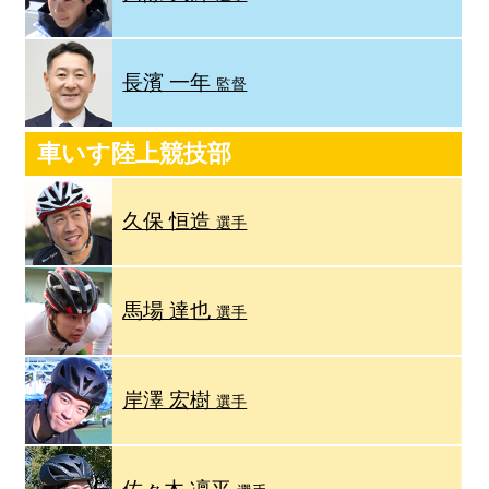
長濱 一年
監督
車いす陸上競技部
久保 恒造
選手
馬場 達也
選手
岸澤 宏樹
選手