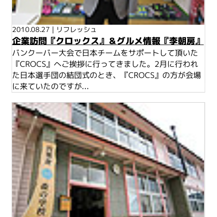
2010.08.27
|
リフレッシュ
企業訪問『クロックス』＆グルメ情報『李朝房』
バンクーバー大会で日本チームをサポートして頂いた
『CROCS』へご挨拶に行ってきました。2月に行われ
た日本選手団の結団式のとき、『CROCS』の方が会場
に来ていたのですが...