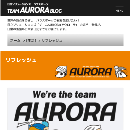
世界の頂点をめざし、パラスポーツの裾野を広げたい！
日立ソリューションズ「チームAUROEA(アウローラ)」の選手・監督が、
日常の素顔から大会日記までをお届けします。
ホーム
> [生活]
>
リフレッシュ
こ
リフレッシュ
こ
か
ら
本
文