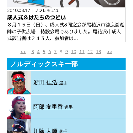
2010.08.17
|
リフレッシュ
成人式＆はたちのつどい
８月１５日（日）、成人式&同窓会が尾花沢市徳良湖湖
畔の子供広場・特設会場でありました。尾花沢市成人
式該当者は２４３人、参加者は...
<<
3
4
5
6
7
8
9
10
11
12
13
>>
ノルディックスキー部
新田 佳浩
選手
阿部 友里香
選手
川除 大輝
選手