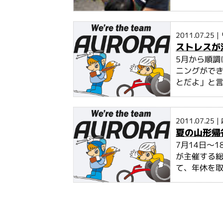
2011.07.25
|
ストレスが
5月から順
ニングがで
とだよ」と言葉
2011.07.25
|
夏の山形帰
7月14日～
が主催する
て、年休を取り