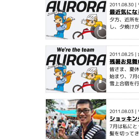
2011.08.30
|
最近気にな
夕方、近所
し、夕焼けが
2011.08.25
|
残暑お見舞
皆さま、夏
始まり、7月
雪上合宿を行い
2011.08.03
|
ショッキン
7月は私に
髪を切ってき