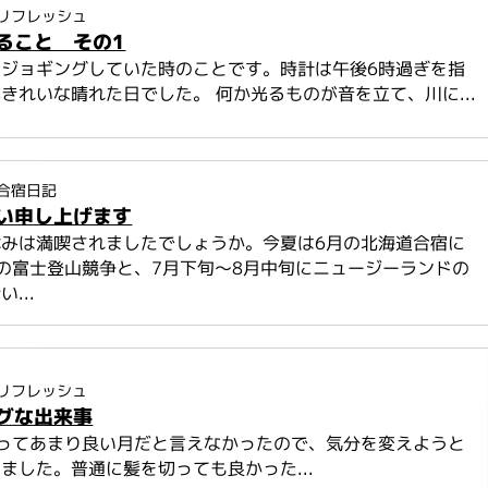
リフレッシュ
ること その1
をジョギングしていた時のことです。時計は午後6時過ぎを指
きれいな晴れた日でした。 何か光るものが音を立て、川に...
合宿日記
い申し上げます
休みは満喫されましたでしょうか。今夏は6月の北海道合宿に
の富士登山競争と、7月下旬～8月中旬にニュージーランドの
...
リフレッシュ
グな出来事
とってあまり良い月だと言えなかったので、気分を変えようと
ました。普通に髪を切っても良かった...