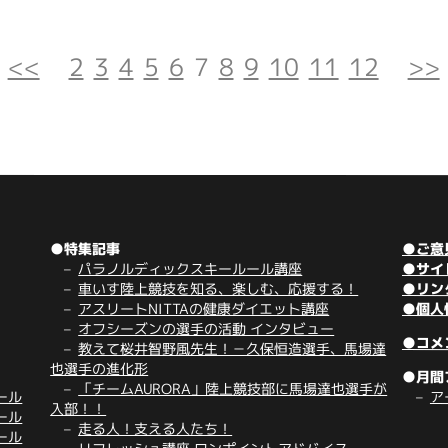
<<
2
3
4
5
6
7
8
9
10
11
12
>>
●特集記事
●ご意
パラノルディックスキールール講座
●サイ
車いす陸上競技を知る、楽しむ、応援する！
●リン
アスリートNITTAの健康ダイエット講座
●個人
オフシーズンの選手の活動 インタビュー
●コメ
教えて桜井智野風先生！－久保恒造選手、馬場達
也選手の進化形
●月間
「チームAURORA」陸上競技部に馬場達也選手が
ール
ア
入部！！
ール
走る人！支える人たち！
ール