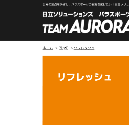
世界の頂点をめざし、パラスポーツの裾野を広げたい！日立ソリュー
ホーム
> [生活]
>
リフレッシュ
こ
こ
か
リフレッシュ
ら
本
文