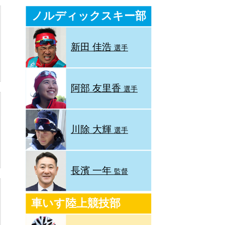
ノルディックスキー部
新田 佳浩
選手
阿部 友里香
選手
川除 大輝
選手
長濱 一年
監督
車いす陸上競技部