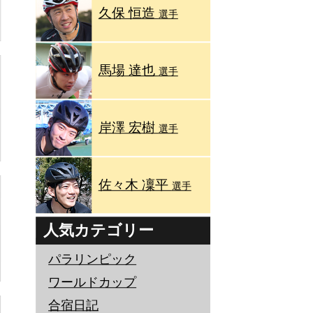
久保 恒造
選手
馬場 達也
選手
岸澤 宏樹
選手
佐々木 凜平
選手
人気カテゴリー
パラリンピック
ワールドカップ
合宿日記