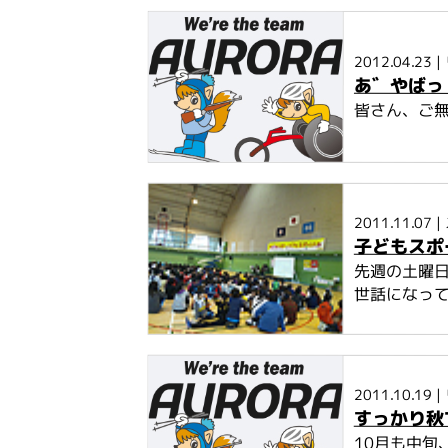
2012.04.23
|
あ゛やばっ 
皆さん、ご無
2011.11.07
|
子どもスポ
先週の土曜日
世話になって
2011.10.19
|
すっかり秋
10月も中旬