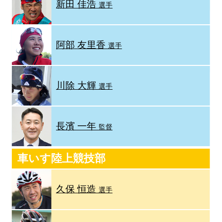
新田 佳浩
選手
阿部 友里香
選手
川除 大輝
選手
長濱 一年
監督
車いす陸上競技部
久保 恒造
選手