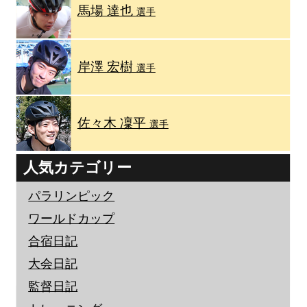
馬場 達也
選手
岸澤 宏樹
選手
佐々木 凜平
選手
人気カテゴリー
パラリンピック
ワールドカップ
合宿日記
大会日記
監督日記