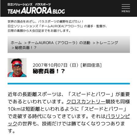
世界の頂点をめざし、パラスポーツの裾野を広げたい！
日立ソリューションズ「チームAUROEA(アウローラ)」の選手・監督が、
日常の素顔から大会日記までをお届けします。
ホーム
>
チームAURORA（アウローラ）の活動
>
トレーニング
> 秘密兵器！？
こ
2007年10月07日（日）
[新田佳浩]
こ
秘密兵器！？
か
ら
本
近年の長距離スポーツは、「スピードとパワー」が重要
文
であるといわれています。
クロスカントリー
競技も同様
10kmは短距離といわれるように「スピードとパワー」
で走破する時代になってきています。それは
パラリンピ
ック
の世界も、技術だけでは勝てなくなりつつありま
す。