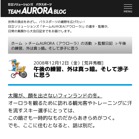
世界の頂点をめざし、パラスポーツの裾野を広げたい！
日立ソリューションズ「チームAUROEA(アウローラ)」の選手・監督が、
日常の素顔から大会日記までをお届けします。
ホーム
>
チームAURORA（アウローラ）の活動
>
監督日記
> 午後
の練習、外は真っ暗。そして渉子に思う
こ
2008年12月12日（金）
[荒井秀樹]
午後の練習、外は真っ暗。そして渉子
こ
に思う
か
ら
本
太陽が、顔を出さないフィンランドの冬。
文
オーロラを観るために訪れる観光客やトレーニングに汗
を流すスキー選手にとっては、
この暗さも一時的なものだからあきらめがつく。
でも、ここに住むとなると、話は別だ。