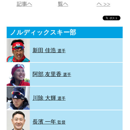
記事へ
覧へ
へ >>
ノルディックスキー部
新田 佳浩
選手
阿部 友里香
選手
川除 大輝
選手
長濱 一年
監督