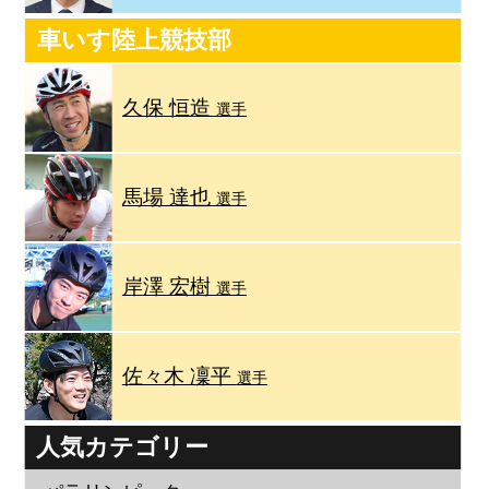
車いす陸上競技部
久保 恒造
選手
馬場 達也
選手
岸澤 宏樹
選手
佐々木 凜平
選手
人気カテゴリー