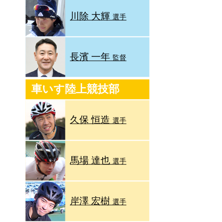
川除 大輝
選手
長濱 一年
監督
車いす陸上競技部
久保 恒造
選手
馬場 達也
選手
岸澤 宏樹
選手