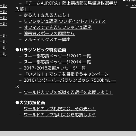
「チームAURORA」陸上競技部に馬場達也選手が
ール
ア
入部！！
ール
走る人！支える人たち！
ール
リフレッシュ講座 ワンポイントアドバイス
ール
オフィスでできるリフレッシュ講座
障害者スポーツの現場から
ール
ノルディックスキー講座
ール
ール
●パラリンピック特別企画
ール
スキー部応援メッセージ2010 一覧
スキー部応援メッセージ2014 一覧
2017-2018応援メッセージ一覧
「いいね！」でソチを目指そうキャンペーン
2010バンクーバーパラリンピック 7500kmレー
ス
ワールドカップを転戦する選手を応援しよう！
●大会応援企画
ワールドカップ札幌大会、その先へ！
ワールドカップ旭川大会を応援しよう