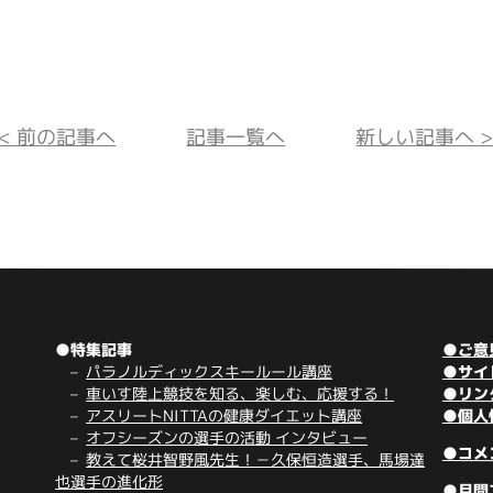
<< 前の記事へ
記事一覧へ
新しい記事へ >
●特集記事
●ご意
パラノルディックスキールール講座
●サイ
車いす陸上競技を知る、楽しむ、応援する！
●リン
アスリートNITTAの健康ダイエット講座
●個人
オフシーズンの選手の活動 インタビュー
●コメ
教えて桜井智野風先生！－久保恒造選手、馬場達
也選手の進化形
●月間