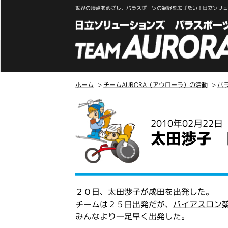
世界の頂点をめざし、パラスポーツの裾野を広げたい！日立ソリュー
ホーム
>
チームAURORA（アウローラ）の活動
>
パ
こ
こ
2010年02月22
か
太田渉子 
ら
本
文
２０日、太田渉子が成田を出発した。
チームは２５日出発だが、
バイアスロン
みんなより一足早く出発した。