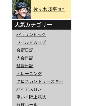
佐々木 凜平
選手
人気カテゴリー
パラリンピック
ワールドカップ
合宿日記
大会日記
監督日記
トレーニング
クロスカントリースキー
バイアスロン
車いす陸上競技
競技ルール