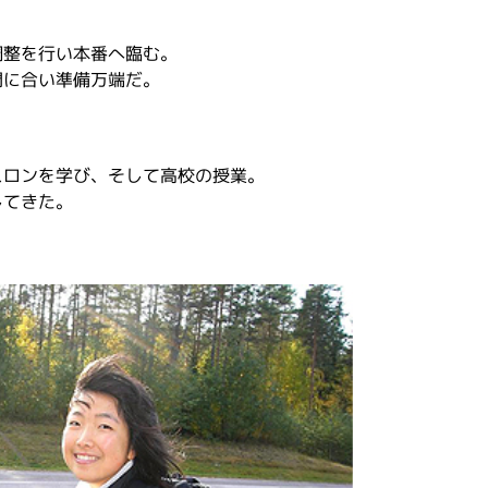
調整を行い本番へ臨む。
間に合い準備万端だ。
スロンを学び、そして高校の授業。
してきた。