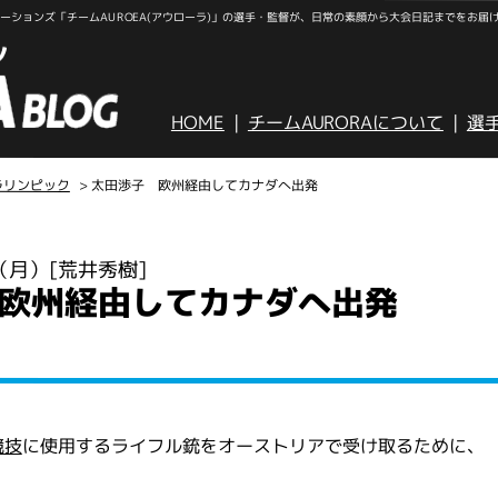
ションズ「チームAUROEA(アウローラ)」の選手・監督が、日常の素顔から大会日記までをお届
HOME
チームAURORAについて
選
ラリンピック
> 太田渉子 欧州経由してカナダへ出発
日（月）
[荒井秀樹]
欧州経由してカナダへ出発
競技
に使用するライフル銃をオーストリアで受け取るために、