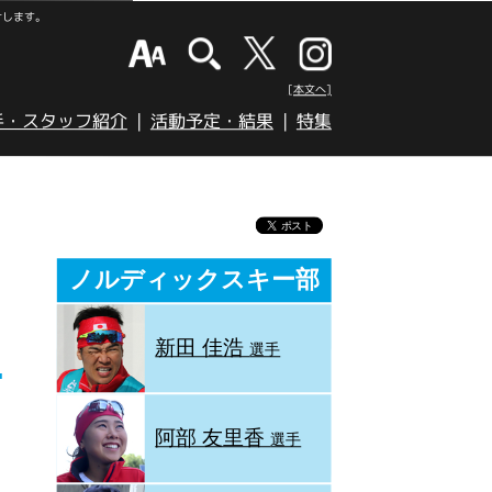
けします。
[本文へ]
手・スタッフ紹介
活動予定・結果
特集
ノルディックスキー部
新田 佳浩
選手
阿部 友里香
選手