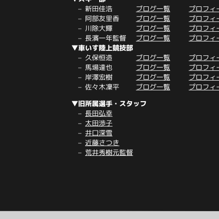
新田佳浩
ブログ一覧
プロフィ
阿部友里香
ブログ一覧
プロフィ
川除大輝
ブログ一覧
プロフィ
長濱一年監督
ブログ一覧
プロフィ
▼車いす陸上競技部
久保恒造
ブログ一覧
プロフィ
馬場達也
ブログ一覧
プロフィ
岸澤宏樹
ブログ一覧
プロフィ
佐々木凜平
ブログ一覧
プロフィ
▼旧所属選手・スタッフ
長田弘幸
太田渉子
井口深雪
近藤さつき
荒井秀樹元監督