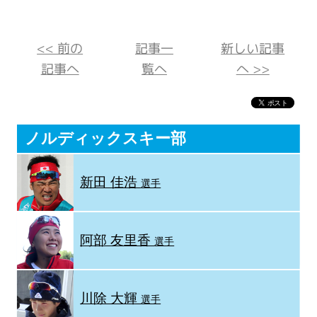
<< 前の
記事一
新しい記事
記事へ
覧へ
へ >>
ノルディックスキー部
新田 佳浩
選手
阿部 友里香
選手
川除 大輝
選手