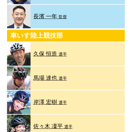
長濱 一年
監督
車いす陸上競技部
久保 恒造
選手
馬場 達也
選手
岸澤 宏樹
選手
佐々木 凜平
選手