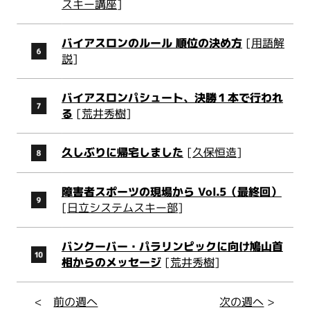
スキー講座
]
バイアスロンのルール 順位の決め方
[
用語解
説
]
バイアスロンパシュート、決勝１本で行われ
る
[
荒井秀樹
]
久しぶりに帰宅しました
[
久保恒造
]
障害者スポーツの現場から Vol.5（最終回）
[
日立システムスキー部
]
バンクーバー・パラリンピックに向け鳩山首
相からのメッセージ
[
荒井秀樹
]
<
前の週へ
次の週へ
>