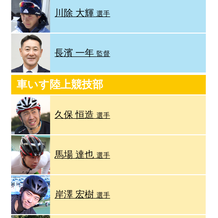
川除 大輝
選手
長濱 一年
監督
車いす陸上競技部
久保 恒造
選手
馬場 達也
選手
岸澤 宏樹
選手