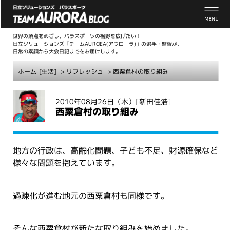
世界の頂点をめざし、パラスポーツの裾野を広げたい！
日立ソリューションズ「チームAUROEA(アウローラ)」の選手・監督が、
日常の素顔から大会日記までをお届けします。
ホーム
[生活]
>
リフレッシュ
> 西粟倉村の取り組み
こ
2010年08月26日（木）
[新田佳浩]
こ
西粟倉村の取り組み
か
ら
本
地方の行政は、高齢化問題、子ども不足、財源確保など
文
様々な問題を抱えています。
過疎化が進む地元の西粟倉村も同様です。
そんな西粟倉村が新たな取り組みを始めました。