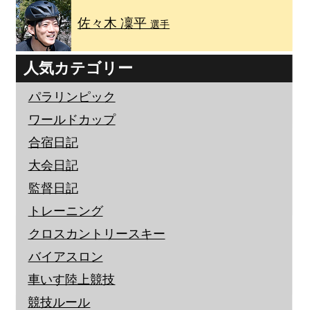
佐々木 凜平
選手
人気カテゴリー
パラリンピック
ワールドカップ
合宿日記
大会日記
監督日記
トレーニング
クロスカントリースキー
バイアスロン
車いす陸上競技
競技ルール