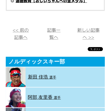
◎
道徳教育【おじいちゃんへの金メダル】
<< 前の
記事一
新しい記事
記事へ
覧へ
へ >>
ノルディックスキー部
新田 佳浩
選手
阿部 友里香
選手