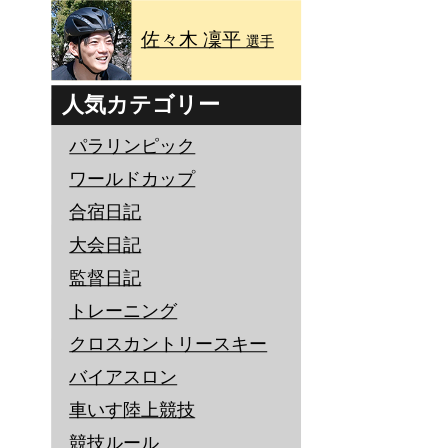
佐々木 凜平
選手
人気カテゴリー
パラリンピック
ワールドカップ
合宿日記
大会日記
監督日記
トレーニング
クロスカントリースキー
バイアスロン
車いす陸上競技
競技ルール