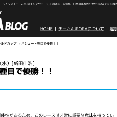
ションズ「チームAUROEA(アウローラ)」の選手・監督が、日常の素顔から大会日記までをお届
HOME
チームAURORAについて
選
ールドカップ
> パシュート種目で優勝！！
日（水）
[新田佳浩]
種目で優勝！！
可能性があるため、このレースは非常に重要な意味を持ってい