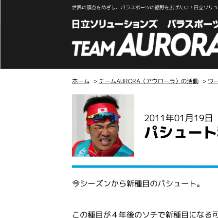
世界の頂点をめざし、パラスポーツの裾野を広げたい！日立ソリュー
ホーム
>
チームAURORA（アウローラ）の活動
>
ワ
こ
こ
2011年01月19
か
パシュート
ら
本
文
今シーズンから新種目のパシュート。
この種目が４年後のソチで新種目になる