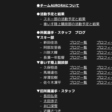
●チームAURORAについて
●活動予定と結果
スキー部の活動予定と結果
車いす陸上競技部の活動予定と結果
●所属選手・スタッフ ブログ
▼スキー部
新田佳浩
ブログ一覧
プロフィ
阿部友里香
ブログ一覧
プロフィ
川除大輝
ブログ一覧
プロフィ
長濱一年監督
ブログ一覧
プロフィ
▼車いす陸上競技部
久保恒造
ブログ一覧
プロフィ
馬場達也
ブログ一覧
プロフィ
岸澤宏樹
ブログ一覧
プロフィ
佐々木凜平
ブログ一覧
プロフィ
▼旧所属選手・スタッフ
長田弘幸
太田渉子
井口深雪
近藤さつき