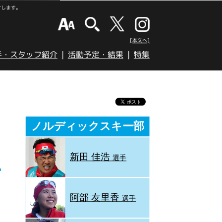
けします。
[本文へ]
手・スタッフ紹介
活動予定・結果
特集
ノルディックスキー部
新田 佳浩
選手
阿部 友里香
選手