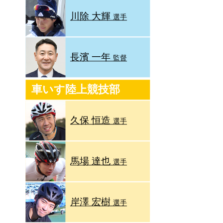
川除 大輝
選手
長濱 一年
監督
車いす陸上競技部
久保 恒造
選手
馬場 達也
選手
岸澤 宏樹
選手