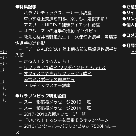
●特集記事
●ご意
パラノルディックスキールール講座
●サイ
車いす陸上競技を知る、楽しむ、応援する！
●リン
アスリートNITTAの健康ダイエット講座
●個人
オフシーズンの選手の活動 インタビュー
●コメ
教えて桜井智野風先生！－久保恒造選手、馬場達
也選手の進化形
●月間
「チームAURORA」陸上競技部に馬場達也選手が
ール
ア
入部！！
ール
走る人！支える人たち！
ール
リフレッシュ講座 ワンポイントアドバイス
ール
オフィスでできるリフレッシュ講座
障害者スポーツの現場から
ール
ノルディックスキー講座
ール
ール
●パラリンピック特別企画
ール
スキー部応援メッセージ2010 一覧
スキー部応援メッセージ2014 一覧
2017-2018応援メッセージ一覧
「いいね！」でソチを目指そうキャンペーン
2010バンクーバーパラリンピック 7500kmレー
ス