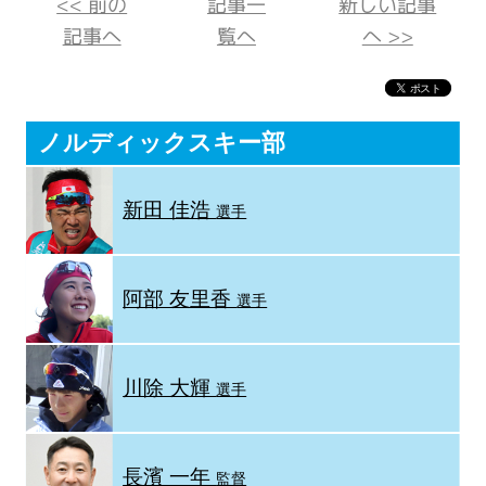
<< 前の
記事一
新しい記事
記事へ
覧へ
へ >>
ノルディックスキー部
新田 佳浩
選手
阿部 友里香
選手
川除 大輝
選手
長濱 一年
監督