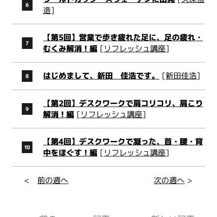
造
]
【第5回】営業で歩き疲れた足に、足の疲れ・
むくみ解消！編
[
リフレッシュ講座
]
はじめまして、新田 佳浩です。
[
新田佳浩
]
【第2回】デスクワークで肩コリコリ、肩こり
解消！編
[
リフレッシュ講座
]
【第4回】デスクワークで凝った、首・腰・背
中をほぐす！編
[
リフレッシュ講座
]
<
前の週へ
次の週へ
>