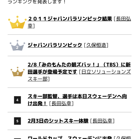
ランキングを発表します！
２０１１ジャパンパラリンピック結果
[
長田弘
幸
]
ジャパンパラリンピック
[
久保恒造
]
2/8「みのもんたの朝ズバッ！」（TBS）に新
田選手が登場予定です
[
日立ソリューションズ
スキー部
]
スキー部監督、選手は本日スウェーデンへ向
け出発！
[
長田弘幸
]
2月3日のシットスキー体験
[
長田弘幸
]
ワールドカップ スウェーデンに出発
[
久保恒