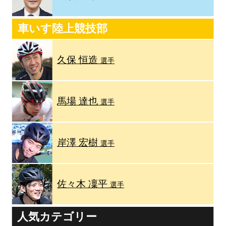
車いす陸上競技部
久保 恒造
選手
馬場 達也
選手
岸澤 宏樹
選手
佐々木 凜平
選手
人気カテゴリー