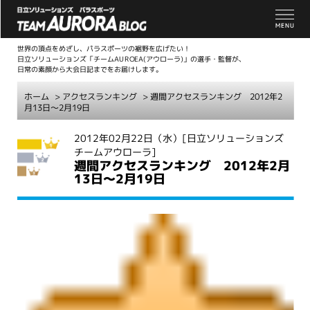
世界の頂点をめざし、パラスポーツの裾野を広げたい！
日立ソリューションズ「チームAUROEA(アウローラ)」の選手・監督が、
日常の素顔から大会日記までをお届けします。
ホーム
>
アクセスランキング
> 週間アクセスランキング 2012年2
月13日～2月19日
こ
2012年02月22日（水）
[日立ソリューションズ
チームアウローラ]
こ
週間アクセスランキング 2012年2月
か
13日～2月19日
ら
本
文