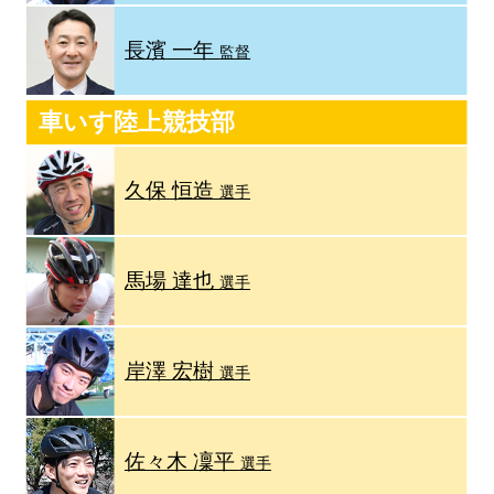
長濱 一年
監督
車いす陸上競技部
久保 恒造
選手
馬場 達也
選手
岸澤 宏樹
選手
佐々木 凜平
選手