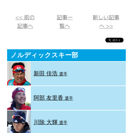
<< 前の
記事一
新しい記事
記事へ
覧へ
へ >>
ノルディックスキー部
新田 佳浩
選手
阿部 友里香
選手
川除 大輝
選手