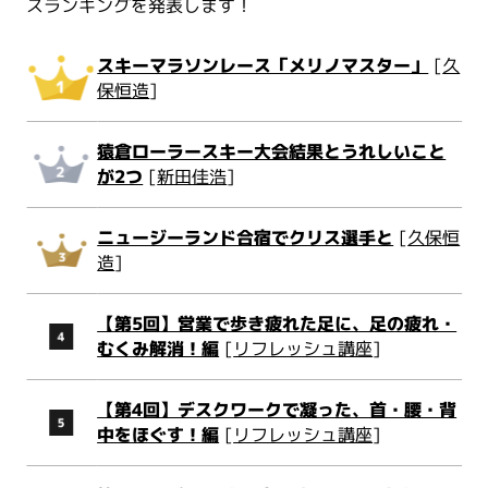
スランキングを発表します！
スキーマラソンレース「メリノマスター」
[
久
保恒造
]
猿倉ローラースキー大会結果とうれしいこと
が2つ
[
新田佳浩
]
ニュージーランド合宿でクリス選手と
[
久保恒
造
]
【第5回】営業で歩き疲れた足に、足の疲れ・
むくみ解消！編
[
リフレッシュ講座
]
【第4回】デスクワークで凝った、首・腰・背
中をほぐす！編
[
リフレッシュ講座
]