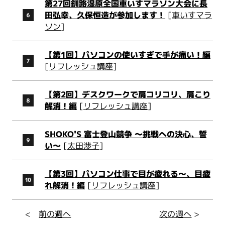
第27回釧路湿原全国車いすマラソン大会に長
田弘幸、久保恒造が参加します！
[
車いすマラ
ソン
]
【第1回】パソコンの使いすぎで手が痛い！編
[
リフレッシュ講座
]
【第2回】デスクワークで肩コリコリ、肩こり
解消！編
[
リフレッシュ講座
]
SHOKO'S 富士登山競争 ～挑戦への決心、誓
い～
[
太田渉子
]
【第3回】パソコン仕事で目が疲れる～、目疲
れ解消！編
[
リフレッシュ講座
]
<
前の週へ
次の週へ
>