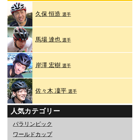
久保 恒造
選手
馬場 達也
選手
岸澤 宏樹
選手
佐々木 凜平
選手
人気カテゴリー
パラリンピック
ワールドカップ