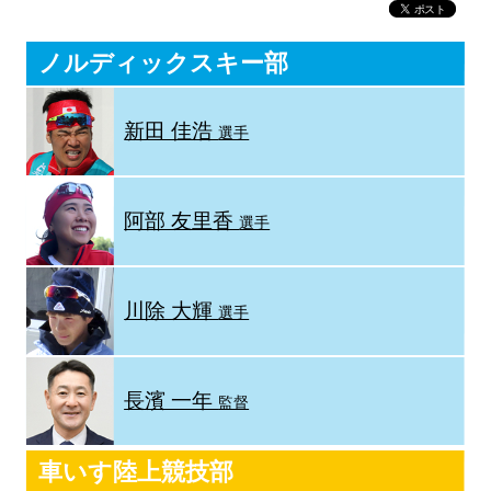
ノルディックスキー部
新田 佳浩
選手
阿部 友里香
選手
川除 大輝
選手
長濱 一年
監督
車いす陸上競技部