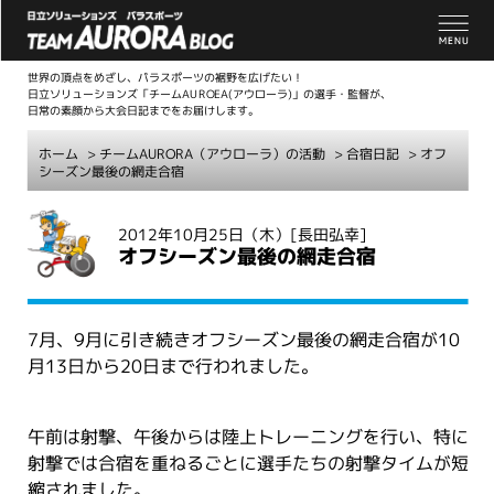
世界の頂点をめざし、パラスポーツの裾野を広げたい！
日立ソリューションズ「チームAUROEA(アウローラ)」の選手・監督が、
日常の素顔から大会日記までをお届けします。
ホーム
>
チームAURORA（アウローラ）の活動
>
合宿日記
> オフ
シーズン最後の網走合宿
こ
2012年10月25日（木）
[長田弘幸]
こ
オフシーズン最後の網走合宿
か
ら
本
7月、9月に引き続きオフシーズン最後の網走合宿が10
文
月13日から20日まで行われました。
午前は射撃、午後からは陸上トレーニングを行い、特に
射撃では合宿を重ねるごとに選手たちの射撃タイムが短
縮されました。