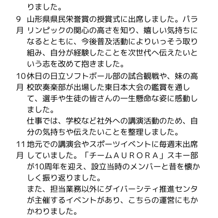
りました。
9
山形県県民栄誉賞の授賞式に出席しました。パラ
月
リンピックの関心の高さを知り、嬉しい気持ちに
なるとともに、今後普及活動によりいっそう取り
組み、自分が経験したことを次世代へ伝えたいと
いう志を改めて抱きました。
10
休日の日立ソフトボール部の試合観戦や、妹の高
月
校吹奏楽部が出場した東日本大会の鑑賞を通し
て、選手や生徒の皆さんの一生懸命な姿に感動し
ました。
仕事では、学校など社外への講演活動のため、自
分の気持ちや伝えたいことを整理しました。
11
地元での講演会やスポーツイベントに毎週末出席
月
していました。「チームＡＵＲＯＲＡ」スキー部
が10周年を迎え、設立当時のメンバーと昔を懐か
しく振り返りました。
また、担当業務以外にダイバーシティ推進センタ
が主催するイベントがあり、こちらの運営にもか
かわりました。