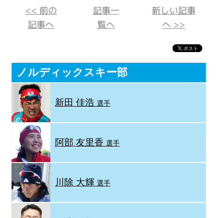
<< 前の
記事一
新しい記事
記事へ
覧へ
へ >>
ノルディックスキー部
新田 佳浩
選手
阿部 友里香
選手
川除 大輝
選手