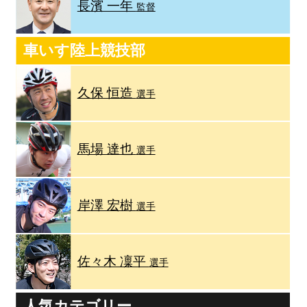
長濱 一年
監督
車いす陸上競技部
久保 恒造
選手
馬場 達也
選手
岸澤 宏樹
選手
佐々木 凜平
選手
人気カテゴリー