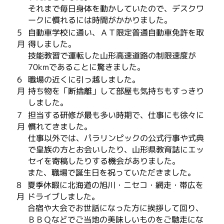
それまで毎日身体を動かしていたので、デスクワ
ークに慣れるには時間がかかりました。
5
自動車学校に通い、ＡＴ限定普通自動車免許を取
月
得しました。
技能教習で運転した山形高速道路の制限速度が
70kmであることに驚きました。
6
職場の近くに引っ越しました。
月
持ち物を「断捨離」して部屋も気持ちもすっきり
しました。
7
担当する研修が最も多い時期で、仕事にも徐々に
月
慣れてきました。
仕事以外では、パラリンピックの公式行事や式典
で皇族の方とお会いしたり、山形県教育誌にエッ
セイを寄稿したりする機会がありました。
また、職場で誕生日を祝っていただきました。
8
夏季休暇に北海道の旭川・ニセコ・網走・帯広を
月
ドライブしました。
合宿や大会でお世話になった方に挨拶して回り、
ＢＢＱなどでご当地の美味しいものをご馳走にな