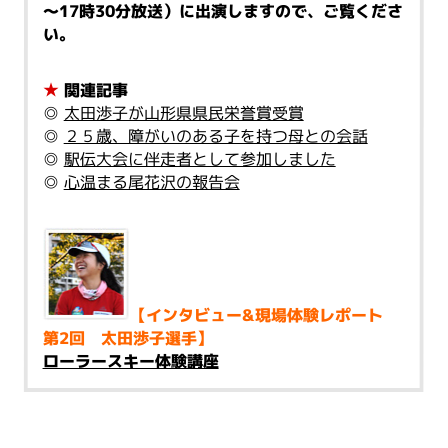
～17時30分放送）に出演しますので、ご覧くださ
い。
★
関連記事
◎
太田渉子が山形県県民栄誉賞受賞
◎
２５歳、障がいのある子を持つ母との会話
◎
駅伝大会に伴走者として参加しました
◎
心温まる尾花沢の報告会
【インタビュー&現場体験レポート
第2回 太田渉子選手】
ローラースキー体験講座