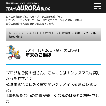
世界の頂点をめざし、パラスポーツの裾野を広げたい！
日立ソリューションズ「チームAUROEA(アウローラ)」の選手・監督が、
日常の素顔から大会日記までをお届けします。
ホーム
>
チームAURORA（アウローラ）の活動
>
応援・支援
> 年
末のご挨拶
こ
2014年12月26日（金）
[太田渉子]
こ
年末のご挨拶
か
ら
本
ブログをご覧の皆さん、こんにちは！クリスマスは楽し
文
かったですか？
私は生まれて初めて雪がないクリスマスを過ごしまし
た。
1年も経たないのに雪が恋しくなるのは意外な発見でし
た。