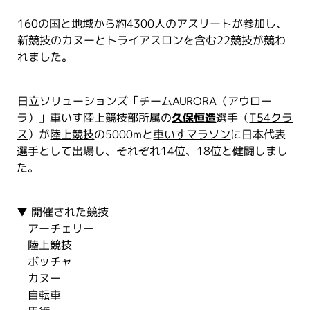
160の国と地域から約4300人のアスリートが参加し、
新競技のカヌーとトライアスロンを含む22競技が競わ
れました。
日立ソリューションズ「チームAURORA（アウロー
ラ）」車いす陸上競技部所属の
久保恒造
選手（
T54クラ
ス
）が
陸上競技
の5000mと
車いすマラソン
に日本代表
選手として出場し、それぞれ14位、18位と健闘しまし
た。
▼ 開催された競技
アーチェリー
陸上競技
ボッチャ
カヌー
自転車