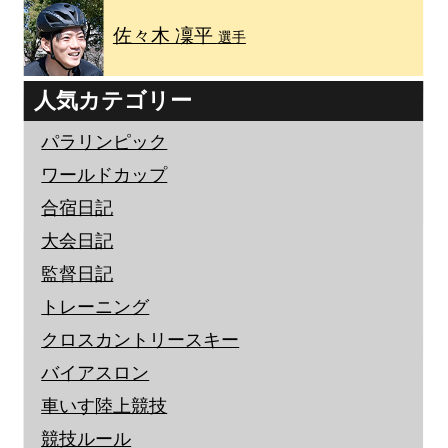
佐々木 凜平
選手
人気カテゴリー
パラリンピック
ワールドカップ
合宿日記
大会日記
監督日記
トレーニング
クロスカントリースキー
バイアスロン
車いす陸上競技
競技ルール