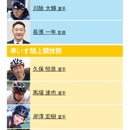
川除 大輝
選手
長濱 一年
監督
車いす陸上競技部
久保 恒造
選手
馬場 達也
選手
岸澤 宏樹
選手