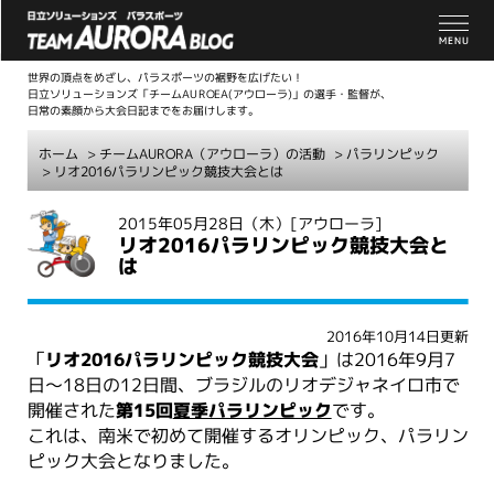
世界の頂点をめざし、パラスポーツの裾野を広げたい！
日立ソリューションズ「チームAUROEA(アウローラ)」の選手・監督が、
日常の素顔から大会日記までをお届けします。
ホーム
>
チームAURORA（アウローラ）の活動
>
パラリンピック
> リオ2016パラリンピック競技大会とは
こ
2015年05月28日（木）
[アウローラ]
リオ2016パラリンピック競技大会と
こ
は
か
ら
本
2016年10月14日更新
文
「
リオ2016パラリンピック競技大会
」は2016年9月7
日～18日の12日間、ブラジルのリオデジャネイロ市で
開催された
第15回
夏季パラリンピック
です。
これは、南米で初めて開催するオリンピック、パラリン
ピック大会となりました。