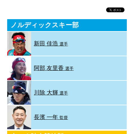
ノルディックスキー部
新田 佳浩
選手
阿部 友里香
選手
川除 大輝
選手
長濱 一年
監督