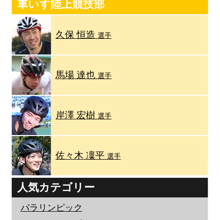
車いす陸上競技部
久保 恒造
選手
馬場 達也
選手
岸澤 宏樹
選手
佐々木 凜平
選手
人気カテゴリー
パラリンピック