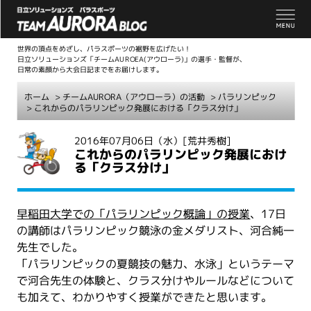
世界の頂点をめざし、パラスポーツの裾野を広げたい！
日立ソリューションズ「チームAUROEA(アウローラ)」の選手・監督が、
日常の素顔から大会日記までをお届けします。
ホーム
>
チームAURORA（アウローラ）の活動
>
パラリンピック
> これからのパラリンピック発展における「クラス分け」
こ
2016年07月06日（水）
[荒井秀樹]
これからのパラリンピック発展におけ
こ
る「クラス分け」
か
ら
本
早稲田大学での「パラリンピック概論」の授業
、17日
文
の講師はパラリンピック競泳の金メダリスト、河合純一
先生でした。
「パラリンピックの夏競技の魅力、水泳」というテーマ
で河合先生の体験と、クラス分けやルールなどについて
も加えて、わかりやすく授業ができたと思います。