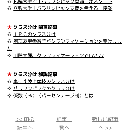
◎
札幌大学で「パラリンピック概論」がスタート
◎
立教大学「パラリンピック支援を考える」授業
★
クラス分け 関連記事
◎
ＩＰＣのクラス分け
◎
阿部友里香選手がクラシフィケーションを受けまし
た
◎
川除大輝、クラシフィケーションでLW5/7
★
クラス分け 解説記事
◎
車いす陸上競技のクラス分け
◎
パラリンピックのクラス分け
◎
係数（％）（パーセンテージ制）とは
<< 前の
記事一
新しい記事
記事へ
覧へ
へ >>